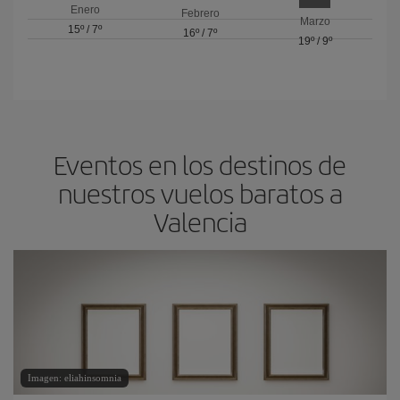
Enero
Febrero
Marzo
15º
/
7º
16º
/
7º
19º
/
9º
Eventos en los destinos de
nuestros vuelos baratos a
Valencia
Imagen: eliahinsomnia