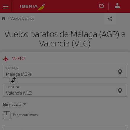
Saltar al contenido principal
Vuelos baratos
Vuelos baratos de Málaga (AGP) a
Valencia (VLC)
VUELO
ORIGEN
DESTINO
Seleccione
Ida y vuelta
una
opción
Pagar con Avios