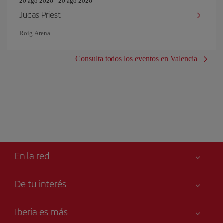
20 ago 2026 - 20 ago 2026
Judas Priest
Roig Arena
Consulta todos los eventos en Valencia
En la red
De tu interés
Tu seguridad es lo primero
Iberia es más
Accesibilidad