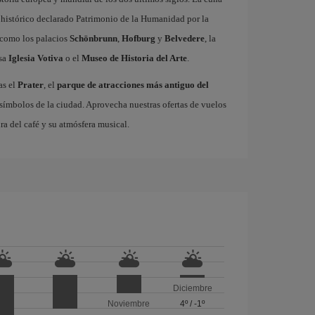
 histórico declarado Patrimonio de la Humanidad por la
 como los palacios
Schönbrunn
,
Hofburg
y
Belvedere
, la
osa
Iglesia Votiva
o el
Museo de Historia del Arte
.
as el
Prater
, el
parque de atracciones más antiguo del
 símbolos de la ciudad. Aprovecha nuestras ofertas de vuelos
ura del café y su atmósfera musical.
Diciembre
Noviembre
4º
/
-1º