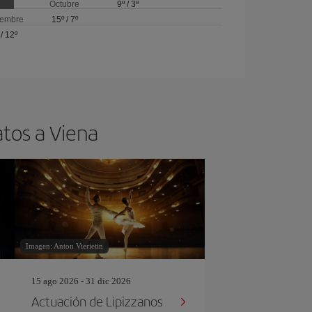
Octubre
9º
/
3º
iembre
15º
/
7º
/
12º
atos a Viena
Imagen: Anton Vierietin
15 ago 2026 - 31 dic 2026
Actuación de Lipizzanos