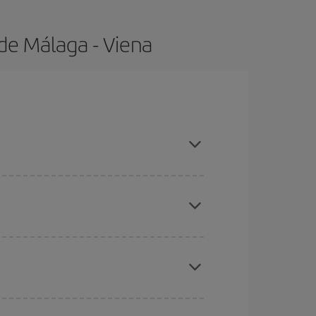
de Málaga - Viena
s con antelación y puedes ser flexible con las
ratos
. Dinos desde dónde vuelas, a dónde
ra días cercanos
, tanto de ida como de vuelta,
gunos
horarios
puede que te hagan ahorrar aún
eral las Navidades, la Semana Santa y los