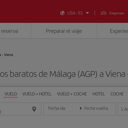
USA - ES
Empresas
 reserva
Preparar el viaje
Experien
 - Viena
os baratos de Málaga (AGP) a Viena 
VUELO
VUELO + HOTEL
VUELO + COCHE
HOTEL
COCHE
Fecha ida
Fecha vuelta
1
A
Introduce la fecha en formato día/mes/año
Introduce la fecha en format