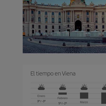
El tiempo en Viena
Enero
Febrero
3º
/
-3º
Marzo
5º
/
-2º