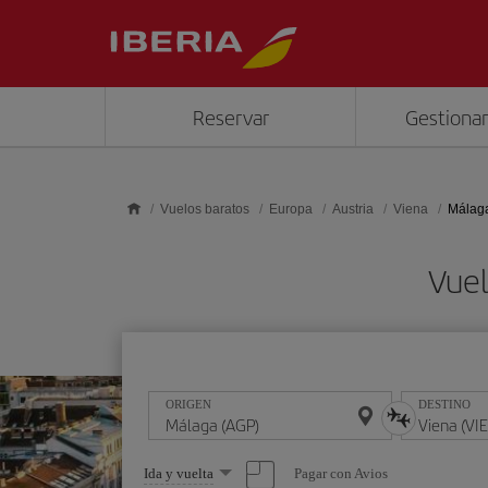
Saltar al contenido principal
Reservar
Gestionar
Vuelos baratos
Europa
Austria
Viena
Málaga
Vuel
ORIGEN
DESTINO
Seleccione
Pagar con Avios
Ida y vuelta