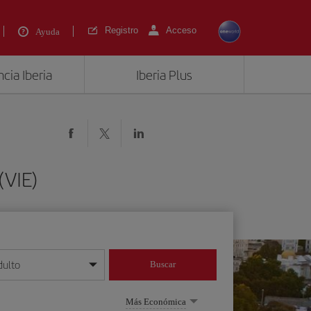
Registro
Acceso
Ayuda
cia Iberia
Iberia Plus
(VIE)
dulto
Buscar
o día/mes/año
Más Económica