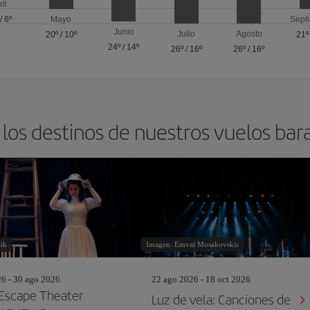
ril
/
6º
Mayo
Sept
Junio
Julio
Agosto
20º
/
10º
21º
24º
/
14º
26º
/
16º
26º
/
16º
los destinos de nuestros vuelos bar
ik
Imagen: Emvat Mosakovskis
26 - 30 ago 2026
22 ago 2026 - 18 oct 2026
Escape Theater
Luz de vela: Canciones de