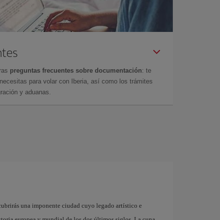
ntes
tras
preguntas frecuentes sobre documentación
: te
cesitas para volar con Iberia, así como los trámites
gración y aduanas.
cubrirás una imponente ciudad cuyo legado artístico e
storia europea y mundial de los dos últimos siglos. La cuna