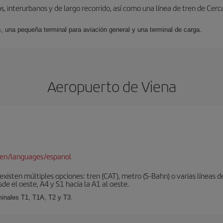
, interurbanos y de largo recorrido, así como una línea de tren de Cer
s, una pequeña terminal para aviación general y una terminal de carga.
Aeropuerto de Viena
/en/languages/espanol
xisten múltiples opciones: tren (CAT), metro (S-Bahn) o varias líneas d
sde el oeste, A4 y S1 hacia la A1 al oeste.
minales T1, T1A, T2 y T3.