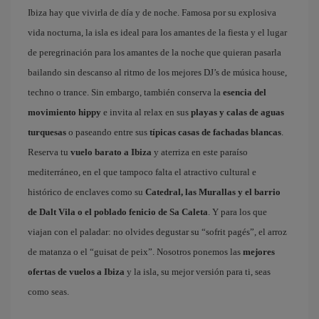
Ibiza hay que vivirla de día y de noche. Famosa por su explosiva
vida nocturna, la isla es ideal para los amantes de la fiesta y el lugar
de peregrinación para los amantes de la noche que quieran pasarla
bailando sin descanso al ritmo de los mejores DJ’s de música house,
techno o trance. Sin embargo, también conserva la
esencia del
movimiento hippy
e invita al relax en sus
playas y calas de aguas
turquesas
o paseando entre sus
típicas casas de fachadas blancas
.
Reserva tu
vuelo barato a Ibiza
y aterriza en este paraíso
mediterráneo, en el que tampoco falta el atractivo cultural e
histórico de enclaves como su
Catedral, las Murallas y el barrio
de Dalt Vila o el poblado fenicio de Sa Caleta
. Y para los que
viajan con el paladar: no olvides degustar su “sofrit pagés”, el arroz
de matanza o el “guisat de peix”. Nosotros ponemos las
mejores
ofertas de vuelos a Ibiza
y la isla, su mejor versión para ti, seas
como seas.