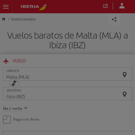
Saltar al contenido principal
Vuelos baratos
Vuelos baratos de Malta (MLA) a
Ibiza (IBZ)
VUELO
ORIGEN
DESTINO
Seleccione
Ida y vuelta
una
opción
Pagar con Avios