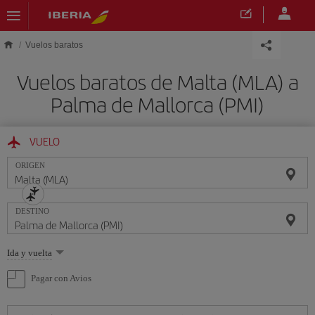
Saltar al contenido principal
Vuelos baratos
Vuelos baratos de Malta (MLA) a
Palma de Mallorca (PMI)
VUELO
ORIGEN
DESTINO
Seleccione
Ida y vuelta
una
opción
Pagar con Avios