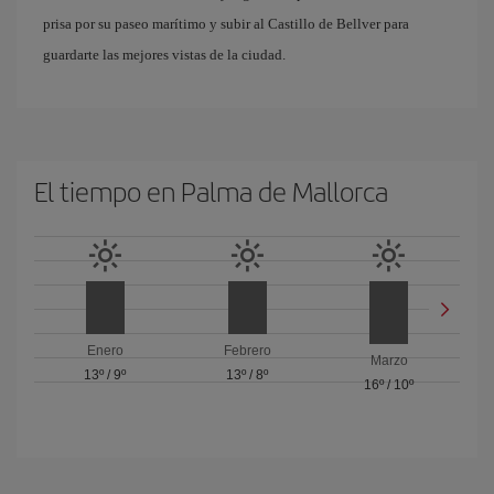
prisa por su paseo marítimo y subir al Castillo de Bellver para
guardarte las mejores vistas de la ciudad.
El tiempo en Palma de Mallorca
Enero
Febrero
Marzo
13º
/
9º
13º
/
8º
16º
/
10º