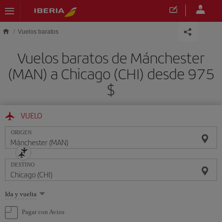
Saltar al contenido principal
Vuelos baratos
Vuelos baratos de Mánchester
(MAN) a Chicago (CHI) desde 975
$
VUELO
ORIGEN
DESTINO
Seleccione
Ida y vuelta
una
opción
Pagar con Avios