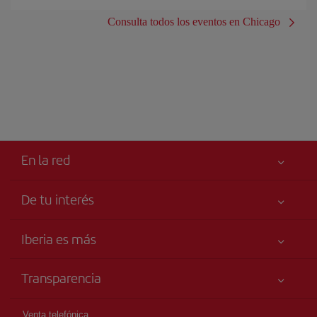
Consulta todos los eventos en Chicago
En la red
De tu interés
Tu seguridad es lo primero
Iberia es más
Accesibilidad
Noticias y Novedades
Compromiso de servicio
Transparencia
Grupo Iberia
Publicidad
Información Legal
Accionistas e Inversores
Mapa del sitio
Venta telefónica