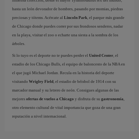
inmensa colección, desde el mayor Tyrannosaurus rex del mundo,
hasta un león devorador de hombres, pasando por momias, piedras
preciosas y tótems. Acércate al
Lincoln Park
, el parque más grande
de Chicago donde puedes correr por sus frondosos senderos, nadar
en la playa, visitar el zoo o echarte una siesta a la sombra de los
árboles.
Si lo tuyo es el deporte no te puedes perder el
United Center
, el
estadio de los Chicago Bulls, el equipo de baloncesto de la NBA en
el que jugó Michael Jordan. Recula en la historia del deporte
visitando
Wrigley Field
, el estadio de béisbol de 1914 con su
marcador manual y su letrero de neón. Consigues algunas de las
mejores
ofertas de vuelos a Chicago
y disfruta de su
gastronomía
,
otro elemento cultural de vital importancia que goza de una gran
reputación a nivel internacional.