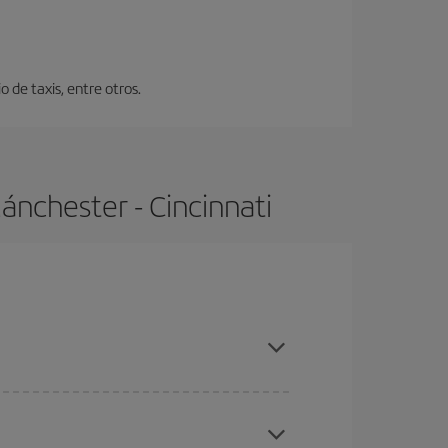
 de taxis, entre otros.
ánchester - Cincinnati
, compras con antelación y puedes ser flexible