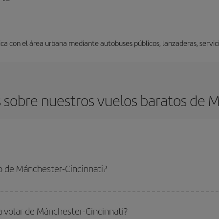
a con el área urbana mediante autobuses públicos, lanzaderas, servicio
sobre nuestros vuelos baratos de M
o de Mánchester-Cincinnati?
er-Cincinnati-dest y conseguir el vuelo más barato si evitas temporadas altas
a volar de Mánchester-Cincinnati?