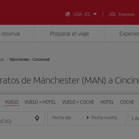
USA - ES
Empresas
 reserva
Preparar el viaje
Experien
ati
Mánchester - Cincinnati
ratos de Mánchester (MAN) a Cincin
VUELO
VUELO + HOTEL
VUELO + COCHE
HOTEL
COCHE
Fecha ida
Fecha vuelta
1
A
Introduce la fecha en formato día/mes/año
Introduce la fecha en format