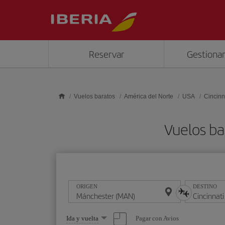
Saltar al contenido principal
Reservar
Gestionar
Vuelos baratos
América del Norte
USA
Cincinn
Vuelos ba
ORIGEN
DESTINO
Seleccione
Pagar con Avios
Ida y vuelta