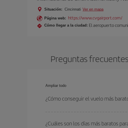
Situación:
Cincinnati
Ver en mapa
https://www.cvgairport.com/
Página web:
El aeropuerto comunic
Cómo llegar a la ciudad:
Preguntas frecuentes 
Ampliar todo
¿Cómo conseguir el vuelo más barat
Podrás ahorrar en tu billete de avión de Mánchest
con las fechas y horarios de ida y vuelta.
¿Cuáles son los días más baratos par