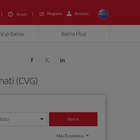
Registro
Acceso
Ayuda
cia Iberia
Iberia Plus
nati (CVG)
dulto
Buscar
o día/mes/año
Más Económica