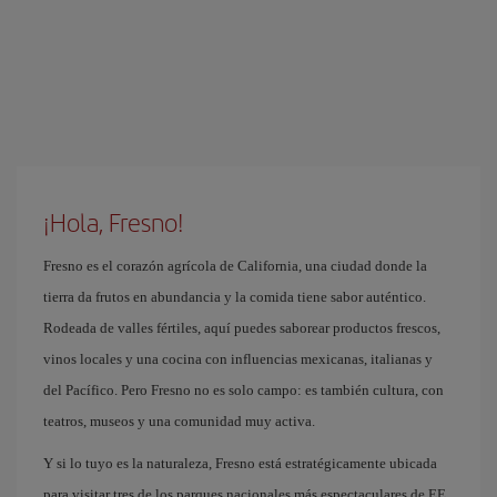
¡Hola, Fresno!
Fresno es el corazón agrícola de California, una ciudad donde la
tierra da frutos en abundancia y la comida tiene sabor auténtico.
Rodeada de valles fértiles, aquí puedes saborear productos frescos,
vinos locales y una cocina con influencias mexicanas, italianas y
del Pacífico. Pero Fresno no es solo campo: es también cultura, con
teatros, museos y una comunidad muy activa.
Y si lo tuyo es la naturaleza, Fresno está estratégicamente ubicada
para visitar tres de los parques nacionales más espectaculares de EE.