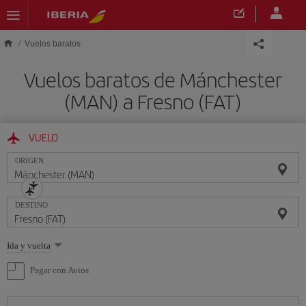
Saltar al contenido principal
Vuelos baratos
Vuelos baratos de Mánchester
(MAN) a Fresno (FAT)
VUELO
ORIGEN
DESTINO
Seleccione
Ida y vuelta
una
opción
Pagar con Avios