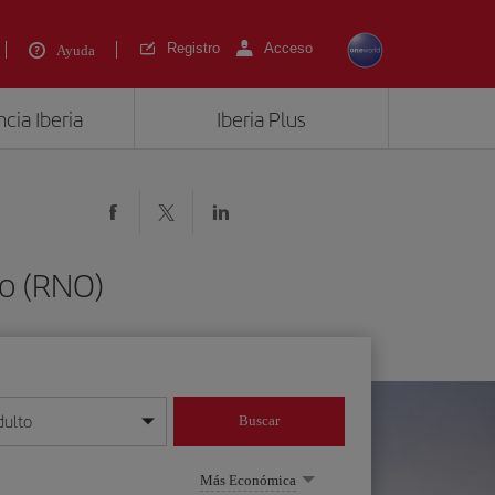
Registro
Acceso
Ayuda
cia Iberia
Iberia Plus
o (RNO)
dulto
Buscar
o día/mes/año
Más Económica