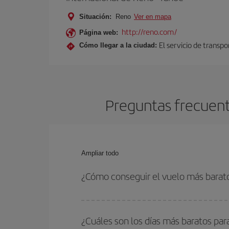
Situación:
Reno
Ver en mapa
http://reno.com/
Página web:
El servicio de transp
Cómo llegar a la ciudad:
Preguntas frecuent
Ampliar todo
¿Cómo conseguir el vuelo más bara
Podrás ahorrar en tu billete de avión de Mánchest
fechas y horarios de ida y vuelta.
¿Cuáles son los días más baratos pa