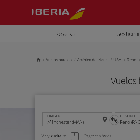
Saltar al contenido principal
Reservar
Gestionar
Vuelos baratos
América del Norte
USA
Reno
Vuelos
ORIGEN
DESTINO
Seleccione
Pagar con Avios
Ida y vuelta