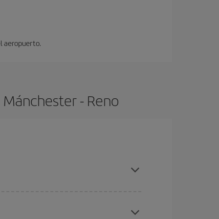
el aeropuerto.
e Mánchester - Reno
pras con antelación y puedes ser flexible con las