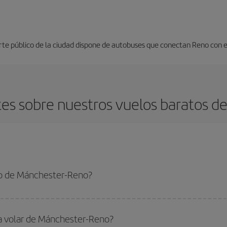
orte público de la ciudad dispone de autobuses que conectan Reno con 
es sobre nuestros vuelos baratos d
to de Mánchester-Reno?
er-Reno-dest y conseguir el vuelo más barato si evitas temporadas altas, com
ra volar de Mánchester-Reno?