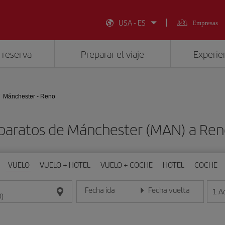
USA - ES
Empresas
 reserva
Preparar el viaje
Experien
Mánchester - Reno
 baratos de Mánchester (MAN) a Ren
VUELO
VUELO + HOTEL
VUELO + COCHE
HOTEL
COCHE
Fecha ida
Fecha vuelta
1
A
Introduce la fecha en formato día/mes/año
Introduce la fecha en format