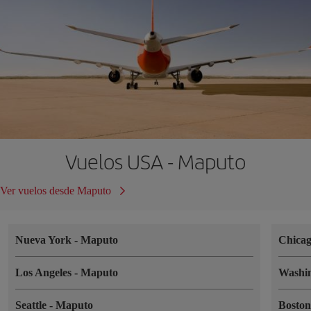
Vuelos USA - Maputo
Ver vuelos desde Maputo
Nueva York
-
Maputo
Chica
Los Angeles
-
Maputo
Washi
Seattle
-
Maputo
Bosto