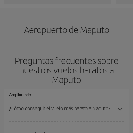
Aeropuerto de Maputo
Preguntas frecuentes sobre
nuestros vuelos baratos a
Maputo
Ampliar todo
¿Cómo conseguir el vuelo más barato a Maputo?
Podrás ahorrar en tu billete de avión y conseguir el vuelo más
barato si evitas temporadas altas, compras con antelación y