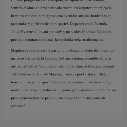
sentirás el alma de África en cada rincón. Su arquitectura refleja la
herencia colonial portuguesa, con avenidas amplias bordeadas de
jacarandás y edificios de tonos pastel. Un paseo por la Avenida
Julius Nyerere te llevará por cafés y mercados de artesanías donde
puedes encontrar capulanas, las coloridas telas tradicionales.
Si quieres adentrarte en la gastronomía local, no dejes de probar los
mariscos frescos en la Costa do Sol, un restaurante emblemático a
orillas del Índico. Y si buscas historia y cultura, el Mercado Central
y la Estación de Tren de Maputo, diseñada por Gustave Eiffel, te
transportarán a otra época. La ciudad es una fusión de tradición y
modernidad, con un ambiente relajado que te invita a descubrirla sin
prisas.¡Vuelos baratos para que no pongas freno a tus ganas de
explorar!