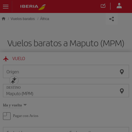
Saltar al contenido principal
Vuelos baratos
África
Vuelos baratos a Maputo (MPM)
VUELO
Origen
DESTINO
Seleccione
Ida y vuelta
una
opción
Pagar con Avios