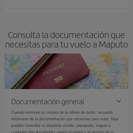
vayan agotando. Por eso, comprar con antelación es
fundamental
para conseguir
vuelos baratos a Maputo.
En Iberia, tenemos distintas tarifas para garantizarte el mejor
precio según tus necesidades de viaje. La tarifa básica, te
asegura el vuelo más barato.
Consulta la documentación que
necesitas para tu vuelo a Maputo
Documentación general
Cuando termines la compra de tu billete de avión, recuerda
informarte de la documentación que necesitas para volar. Aquí
puedes consultar si requieres visado, pasaporte, seguro o
cualquier otro documento, según el origen y el destino de tu