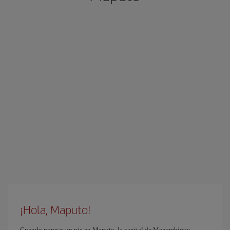
¡Hola, Maputo!
Cuando pongas un pie en Maputo, la capital de Mozambique,