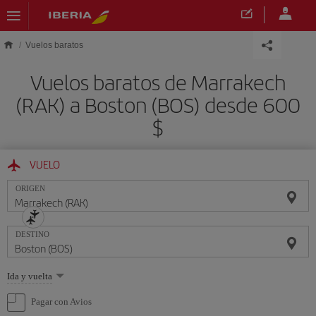
Saltar al contenido principal
Vuelos baratos
Vuelos baratos de Marrakech
(RAK) a Boston (BOS) desde 600
$
VUELO
ORIGEN
DESTINO
Seleccione
Ida y vuelta
una
opción
Pagar con Avios