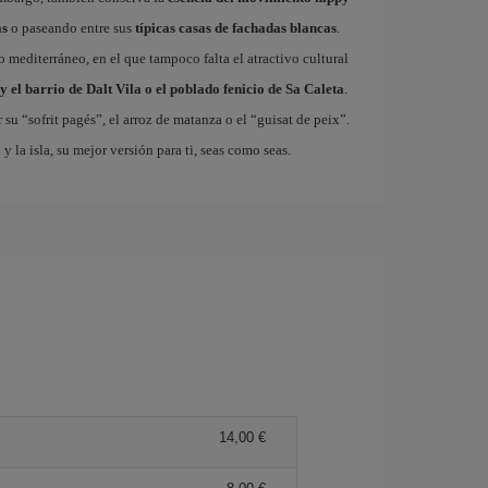
as
o paseando entre sus
típicas casas de fachadas blancas
.
so mediterráneo, en el que tampoco falta el atractivo cultural
y el barrio de Dalt Vila o el poblado fenicio de Sa Caleta
.
 su “sofrit pagés”, el arroz de matanza o el “guisat de peix”.
a
y la isla, su mejor versión para ti, seas como seas.
14,00 €