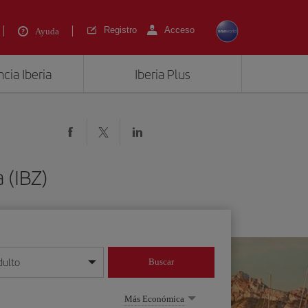
Registro
Acceso
Ayuda
cia Iberia
Iberia Plus
 (IBZ)
dulto
Buscar
o día/mes/año
Más Económica