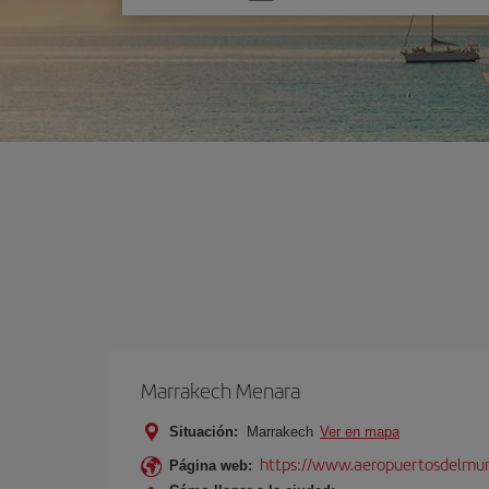
una
opción
Marrakech Menara
Situación:
Marrakech
Ver en mapa
https://www.aeropuertosdelmu
Página web: