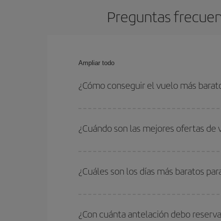
Preguntas frecuent
Ampliar todo
¿Cómo conseguir el vuelo más barat
Podrás ahorrar en tu billete de avión de Marrakec
fechas y horarios de ida y vuelta.
¿Cuándo son las mejores ofertas de 
Puedes conseguir los vuelos más baratos viajan
periodos de vacaciones escolares son temporada
¿Cuáles son los días más baratos par
precios encontrarás.
Para saber qué días te saldrá más económico vol
quieres ir y en qué fechas habías pensado viajar
¿Con cuánta antelación debo reserva
para que puedas encontrar la mejor oferta. Ademá