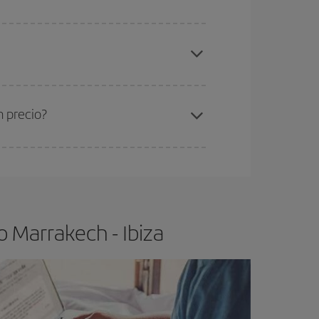
elo y de que las tarifas más baratas (turista)
rrakech-Ibiza-dest
.
ra el vuelo más barato.
n precio?
ser flexible.
Lo normal es que
cuanto antes
 poco abiertos, podrás
elegir el precio más
 Marrakech - Ibiza