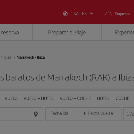
USA - ES
Empresas
 reserva
Preparar el viaje
Experien
Ibiza
Marrakech - Ibiza
s baratos de Marrakech (RAK) a Ibiza
VUELO
VUELO + HOTEL
VUELO + COCHE
HOTEL
COCHE
Fecha ida
Fecha vuelta
1
A
Introduce la fecha en formato día/mes/año
Introduce la fecha en format