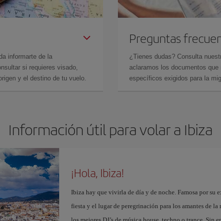
Preguntas frecue
da informarte de la
¿Tienes dudas? Consulta nues
sultar si requieres visado,
aclaramos los documentos que ne
rigen y el destino de tu vuelo.
específicos exigidos para la mi
Información útil para volar a Ibiza
¡Hola, Ibiza!
Ibiza hay que vivirla de día y de noche. Famosa por su ex
fiesta y el lugar de peregrinación para los amantes de l
los mejores DJ’s de música house, techno o trance. Sin 