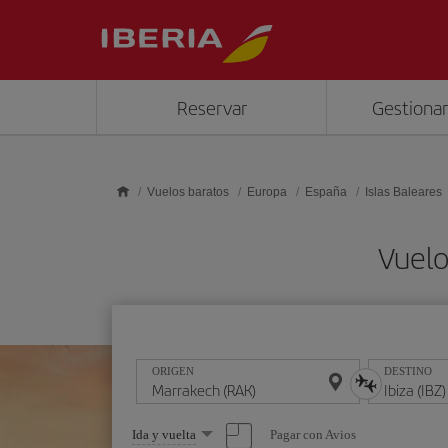
Saltar al contenido principal
Reservar
Gestionar
Vuelos baratos
Europa
España
Islas Baleares
Vuelo
ORIGEN
DESTINO
Seleccione
Pagar con Avios
Ida y vuelta