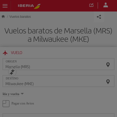
Saltar al contenido principal
Vuelos baratos
Vuelos baratos de Marsella (MRS)
a Milwaukee (MKE)
VUELO
ORIGEN
DESTINO
Seleccione
Ida y vuelta
una
opción
Pagar con Avios