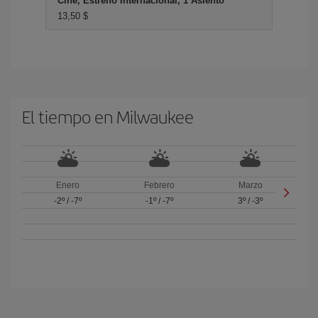
Cine, Estreno Internacional, 1 Asiento
13,50 $
El tiempo en Milwaukee
Enero
Febrero
Marzo
-2º
/
-7º
-1º
/
-7º
3º
/
-3º