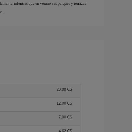
damente, mientras que en verano sus parques y terrazas
os.
20,00 C$
12,00 C$
7,00 C$
4,62 C$