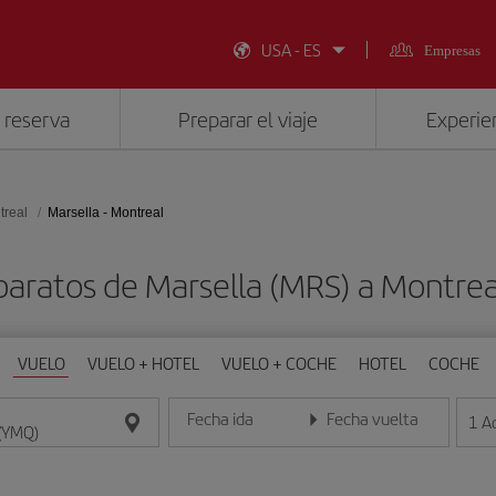
USA - ES
Empresas
 reserva
Preparar el viaje
Experien
treal
Marsella - Montreal
baratos de Marsella (MRS) a Montre
VUELO
VUELO + HOTEL
VUELO + COCHE
HOTEL
COCHE
Fecha ida
Fecha vuelta
1
A
Introduce la fecha en formato día/mes/año
Introduce la fecha en format