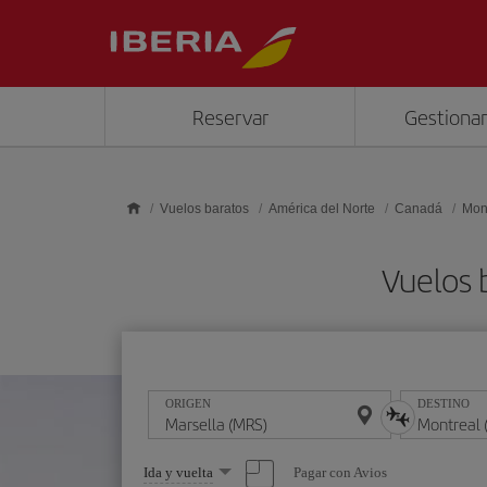
Saltar al contenido principal
Reservar
Gestionar
Vuelos baratos
América del Norte
Canadá
Mon
Vuelos 
ORIGEN
DESTINO
Seleccione
Pagar con Avios
Ida y vuelta