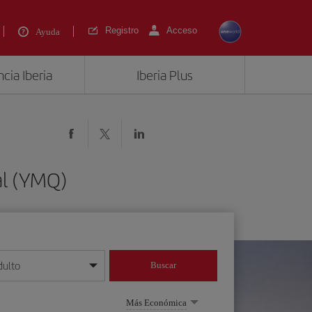
Registro
Acceso
Ayuda
cia Iberia
Iberia Plus
al (YMQ)
dulto
Buscar
o día/mes/año
Más Económica