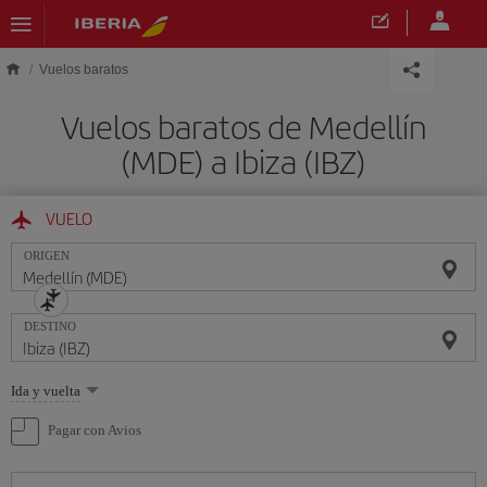
Saltar al contenido principal
Vuelos baratos
Vuelos baratos de Medellín
(MDE) a Ibiza (IBZ)
VUELO
ORIGEN
DESTINO
Seleccione
Ida y vuelta
una
opción
Pagar con Avios