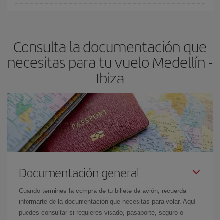
Cualquier día de la semana puedes encontrar vuelos baratos. Las
claves para encontrar los mejores precios son
anticiparte y ser
flexible.
Lo normal es que
cuanto antes
reserves tus billetes de
Consulta la documentación que
avión más baratos te saldrán. Además, si buscas los vuelos con
las fechas y los horarios del viaje un poco abiertos, podrás
elegir
necesitas para tu vuelo Medellín -
el precio más barato.
Ibiza
Documentación general
Cuando termines la compra de tu billete de avión, recuerda
informarte de la documentación que necesitas para volar. Aquí
puedes consultar si requieres visado, pasaporte, seguro o