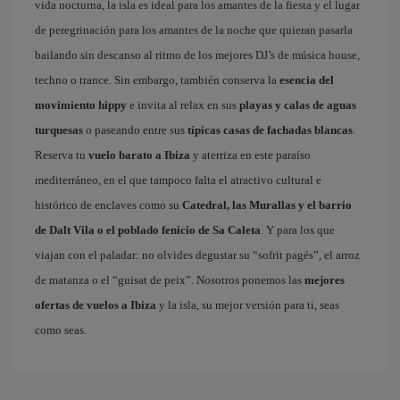
vida nocturna, la isla es ideal para los amantes de la fiesta y el lugar
de peregrinación para los amantes de la noche que quieran pasarla
bailando sin descanso al ritmo de los mejores DJ’s de música house,
techno o trance. Sin embargo, también conserva la
esencia del
movimiento hippy
e invita al relax en sus
playas y calas de aguas
turquesas
o paseando entre sus
típicas casas de fachadas blancas
.
Reserva tu
vuelo barato a Ibiza
y aterriza en este paraíso
mediterráneo, en el que tampoco falta el atractivo cultural e
histórico de enclaves como su
Catedral, las Murallas y el barrio
de Dalt Vila o el poblado fenicio de Sa Caleta
. Y para los que
viajan con el paladar: no olvides degustar su “sofrit pagés”, el arroz
de matanza o el “guisat de peix”. Nosotros ponemos las
mejores
ofertas de vuelos a Ibiza
y la isla, su mejor versión para ti, seas
como seas.