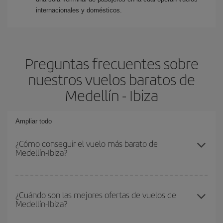
internacionales y domésticos.
Preguntas frecuentes sobre
nuestros vuelos baratos de
Medellín - Ibiza
Ampliar todo
¿Cómo conseguir el vuelo más barato de
Medellín-Ibiza?
Podrás ahorrar en tu billete de avión de Medellín-Ibiza-dest y
conseguir el vuelo más barato si evitas temporadas altas,
¿Cuándo son las mejores ofertas de vuelos de
Medellín-Ibiza?
compras con antelación y puedes ser flexible con las fechas y
horarios de ida y vuelta.