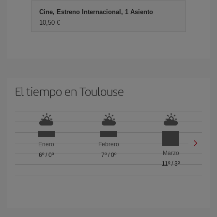
Cine, Estreno Internacional, 1 Asiento
10,50 €
El tiempo en Toulouse
Enero
Febrero
Marzo
6º
/
0º
7º
/
0º
11º
/
3º