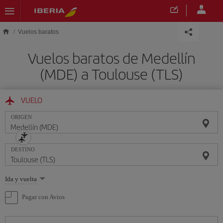
Saltar al contenido principal
Vuelos baratos
Vuelos baratos de Medellín
(MDE) a Toulouse (TLS)
VUELO
ORIGEN
DESTINO
Seleccione
Ida y vuelta
una
opción
Pagar con Avios