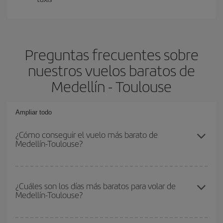
Preguntas frecuentes sobre
nuestros vuelos baratos de
Medellín - Toulouse
Ampliar todo
¿Cómo conseguir el vuelo más barato de
Medellín-Toulouse?
Podrás ahorrar en tu billete de avión de Medellín-Toulouse-dest y
conseguir el vuelo más barato si evitas temporadas altas,
¿Cuáles son los días más baratos para volar de
Medellín-Toulouse?
compras con antelación y puedes ser flexible con las fechas y
horarios de ida y vuelta.
Para saber qué días te saldrá más económico volar, solo tienes