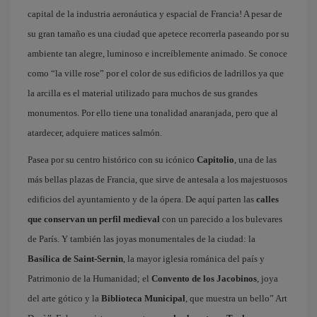
capital de la industria aeronáutica y espacial de Francia! A pesar de
su gran tamaño es una ciudad que apetece recorrerla paseando por su
ambiente tan alegre, luminoso e increíblemente animado. Se conoce
como “la ville rose” por el color de sus edificios de ladrillos ya que
la arcilla es el material utilizado para muchos de sus grandes
monumentos. Por ello tiene una tonalidad anaranjada, pero que al
atardecer, adquiere matices salmón.
Pasea por su centro histórico con su icónico
Capitolio
, una de las
más bellas plazas de Francia, que sirve de antesala a los majestuosos
edificios del ayuntamiento y de la ópera. De aquí parten las
calles
que conservan un perfil medieval
con un parecido a los bulevares
de París. Y también las joyas monumentales de la ciudad: la
Basílica de Saint-Sernin
, la mayor iglesia románica del país y
Patrimonio de la Humanidad; el
Convento de los Jacobinos
, joya
del arte gótico y la
Biblioteca Municipal
, que muestra un bello” Art