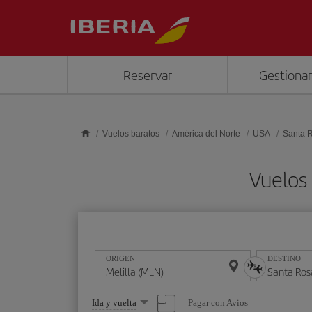
Saltar al contenido principal
Reservar
Gestionar
Vuelos baratos
América del Norte
USA
Santa 
Vuelos 
ORIGEN
DESTINO
Seleccione
Pagar con Avios
Ida y vuelta