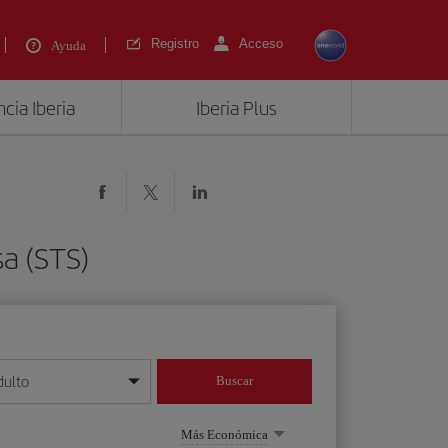
Registro
Acceso
Ayuda
cia Iberia
Iberia Plus
sa (STS)
dulto
Buscar
o día/mes/año
Más Económica