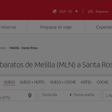
USA - ES
Empresas
 reserva
Preparar el viaje
Experien
Rosa
Melilla - Santa Rosa
baratos de Melilla (MLN) a Santa Ro
VUELO
VUELO + HOTEL
VUELO + COCHE
HOTEL
COCHE
Fecha ida
Fecha vuelta
1
A
Introduce la fecha en formato día/mes/año
Introduce la fecha en format