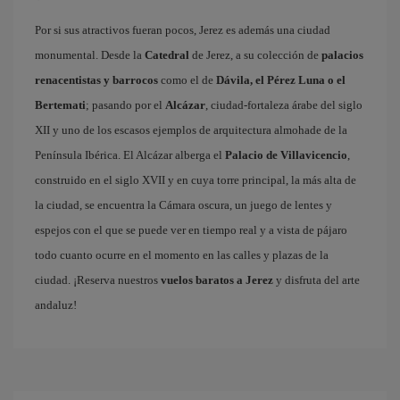
Por si sus atractivos fueran pocos, Jerez es además una ciudad
monumental. Desde la
Catedral
de Jerez, a su colección de
palacios
renacentistas y barrocos
como el de
Dávila, el Pérez Luna o el
Bertemati
; pasando por el
Alcázar
, ciudad-fortaleza árabe del siglo
XII y uno de los escasos ejemplos de arquitectura almohade de la
Península Ibérica. El Alcázar alberga el
Palacio de Villavicencio
,
construido en el siglo XVII y en cuya torre principal, la más alta de
la ciudad, se encuentra la Cámara oscura, un juego de lentes y
espejos con el que se puede ver en tiempo real y a vista de pájaro
todo cuanto ocurre en el momento en las calles y plazas de la
ciudad. ¡Reserva nuestros
vuelos baratos a Jerez
y disfruta del arte
andaluz!