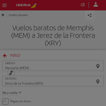
Saltar al contenido principal
Vuelos baratos
Vuelos baratos de Memphis
(MEM) a Jerez de la Frontera
(XRY)
VUELO
ORIGEN
DESTINO
Seleccione
Ida y vuelta
una
opción
Pagar con Avios