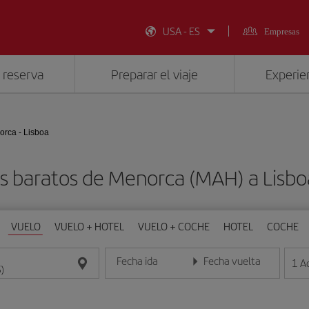
USA - ES
Empresas
 reserva
Preparar el viaje
Experien
rca - Lisboa
s baratos de Menorca (MAH) a Lisboa
VUELO
VUELO + HOTEL
VUELO + COCHE
HOTEL
COCHE
Fecha ida
Fecha vuelta
1
A
Introduce la fecha en formato día/mes/año
Introduce la fecha en format