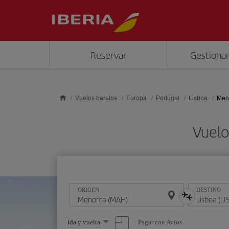
Saltar al contenido principal
Reservar
Gestionar
Vuelos baratos
Europa
Portugal
Lisboa
Meno
Vuelo
ORIGEN
DESTINO
Seleccione
Pagar con Avios
Ida y vuelta