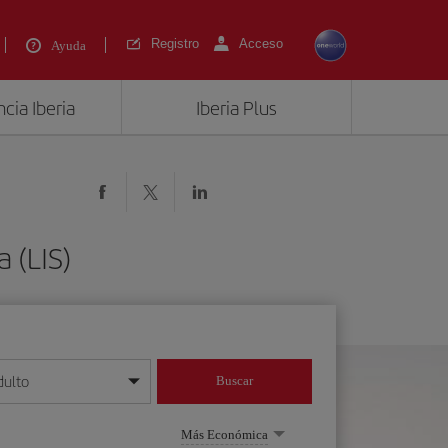
Registro
Acceso
Ayuda
cia Iberia
Iberia Plus
 (LIS)
dulto
Buscar
o día/mes/año
Más Económica