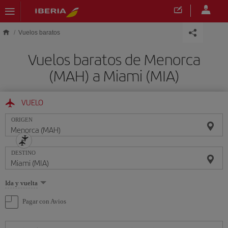
Saltar al contenido principal
Vuelos baratos
Vuelos baratos de Menorca
(MAH) a Miami (MIA)
VUELO
ORIGEN
DESTINO
Seleccione
Ida y vuelta
una
opción
Pagar con Avios