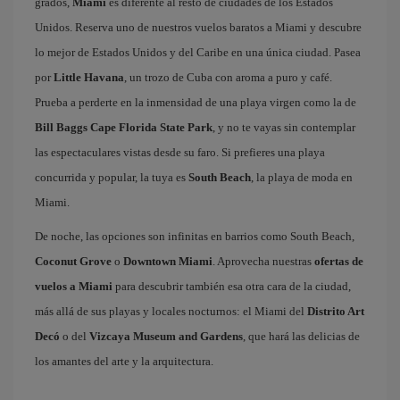
grados,
Miami
es diferente al resto de ciudades de los Estados
Unidos. Reserva uno de nuestros vuelos baratos a Miami y descubre
lo mejor de Estados Unidos y del Caribe en una única ciudad. Pasea
por
Little Havana
, un trozo de Cuba con aroma a puro y café.
Prueba a perderte en la inmensidad de una playa virgen como la de
Bill Baggs Cape Florida State Park
, y no te vayas sin contemplar
las espectaculares vistas desde su faro. Si prefieres una playa
concurrida y popular, la tuya es
South Beach
, la playa de moda en
Miami.
De noche, las opciones son infinitas en barrios como South Beach,
Coconut Grove
o
Downtown Miami
. Aprovecha nuestras
ofertas de
vuelos a Miami
para descubrir también esa otra cara de la ciudad,
más allá de sus playas y locales nocturnos: el Miami del
Distrito Art
Decó
o del
Vizcaya Museum and Gardens
, que hará las delicias de
los amantes del arte y la arquitectura.