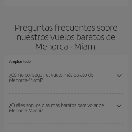
Preguntas frecuentes sobre
nuestros vuelos baratos de
Menorca - Miami
Ampliar todo
¿Cómo conseguir el vuelo más barato de
Menorca-Miami?
Podrás ahorrar en tu billete de avión de Menorca-Miami-dest y
conseguir el vuelo más barato si evitas temporadas altas,
¿Cuáles son los días más baratos para volar de
Menorca-Miami?
compras con antelación y puedes ser flexible con las fechas y
horarios de ida y vuelta.
Para saber qué días te saldrá más económico volar, solo tienes