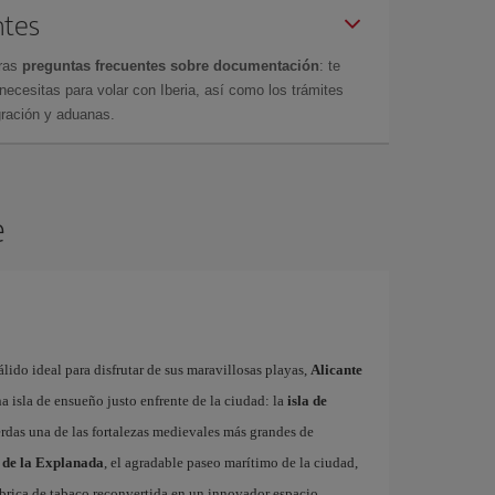
ntes
tras
preguntas frecuentes sobre documentación
: te
cesitas para volar con Iberia, así como los trámites
gración y aduanas.
e
ido ideal para disfrutar de sus maravillosas playas,
Alicante
 isla de ensueño justo enfrente de la ciudad: la
isla de
erdas una de las fortalezas medievales más grandes de
 de la Explanada
, el agradable paseo marítimo de la ciudad,
fábrica de tabaco reconvertida en un innovador espacio