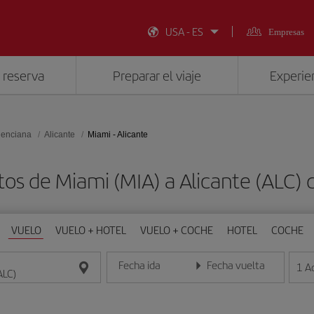
USA - ES
Empresas
 reserva
Preparar el viaje
Experien
lenciana
Alicante
Miami - Alicante
tos de Miami (MIA) a Alicante (ALC)
VUELO
VUELO + HOTEL
VUELO + COCHE
HOTEL
COCHE
Fecha ida
Fecha vuelta
1
A
Introduce la fecha en formato día/mes/año
Introduce la fecha en format