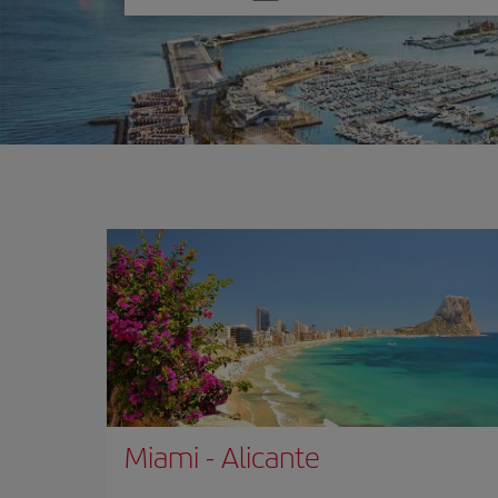
una
opción
Miami
-
Alicante