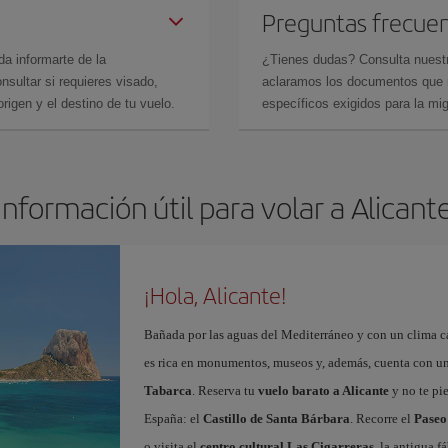
Preguntas frecue
da informarte de la
¿Tienes dudas? Consulta nues
sultar si requieres visado,
aclaramos los documentos que ne
rigen y el destino de tu vuelo.
específicos exigidos para la mi
Información útil para volar a Alicant
¡Hola, Alicante!
Bañada por las aguas del Mediterráneo y con un clima cál
es rica en monumentos, museos y, además, cuenta con una
Tabarca
. Reserva tu
vuelo barato a Alicante
y no te pi
España: el
Castillo de Santa Bárbara
. Recorre el
Paseo
o visita el
centro cultural Las Cigarreras
, la antigua 