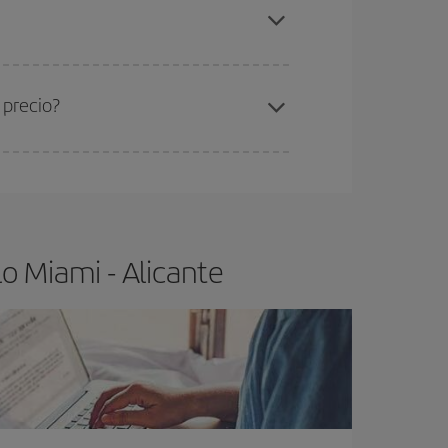
ami-Alicante-dest
.
ra el vuelo más barato.
 precio?
ser flexible.
Lo normal es que
cuanto antes
 poco abiertos, podrás
elegir el precio más
o Miami - Alicante