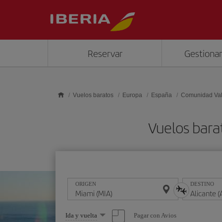
Saltar al contenido principal
Reservar
Gestionar
Vuelos baratos
Europa
España
Comunidad Va
Vuelos bara
ORIGEN
DESTINO
Seleccione
Pagar con Avios
Ida y vuelta