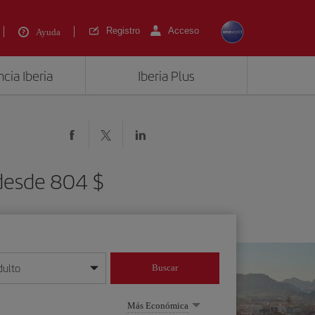
Registro
Acceso
Ayuda
cia Iberia
Iberia Plus
 desde 804 $
dulto
Buscar
o día/mes/año
Más Económica