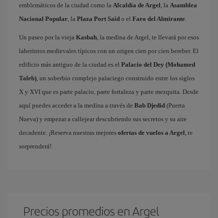
emblemáticos de la ciudad como la
Alcaldía de Argel
, la
Asamblea
Nacional Popular
, la
Plaza Port Said
o el
Faro del Almirante
.
Un paseo por la vieja
Kasbah
, la medina de Argel, te llevará por esos
laberintos medievales típicos con un origen cien por cien bereber. El
edificio más antiguo de la ciudad es el
Palacio del Dey (Mohamed
Taleb)
, un soberbio complejo palaciego construido entre los siglos
X y XVI que es parte palacio, parte fortaleza y parte mezquita. Desde
aquí puedes acceder a la medina a través de
Bab Djedid
(Puerta
Nueva) y empezar a callejear descubriendo sus secretos y su aire
decadente. ¡Reserva nuestras mejores
ofertas de vuelos a Argel
, te
sorprenderá!
Precios promedios en Argel