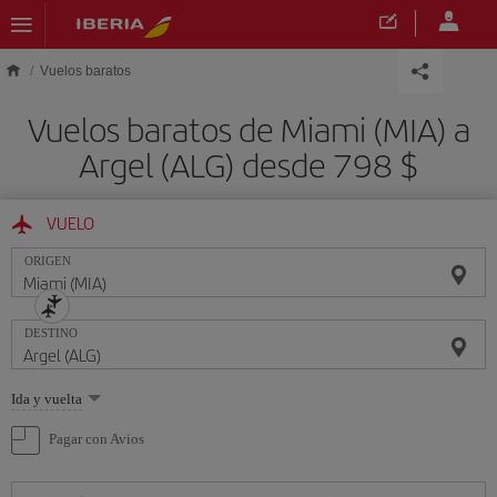
Saltar al contenido principal
Vuelos baratos
Vuelos baratos de Miami (MIA) a
Argel (ALG) desde 798 $
VUELO
ORIGEN
DESTINO
Seleccione
Ida y vuelta
una
opción
Pagar con Avios