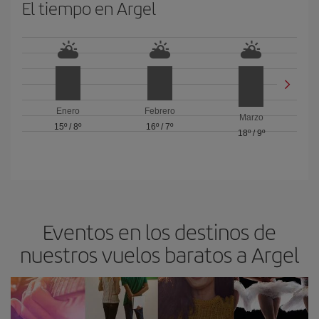
El tiempo en Argel
Enero
Febrero
Marzo
15º
/
8º
16º
/
7º
18º
/
9º
Eventos en los destinos de
nuestros vuelos baratos a Argel