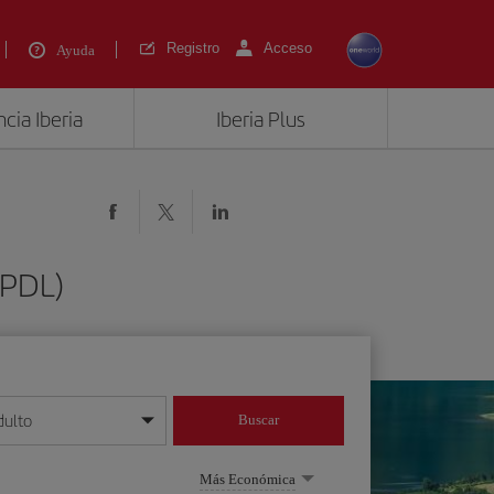
Registro
Acceso
Ayuda
cia Iberia
Iberia Plus
(PDL)
dulto
Buscar
o día/mes/año
Más Económica