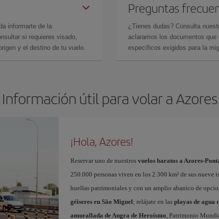
Preguntas frecue
da informarte de la
¿Tienes dudas? Consulta nues
sultar si requieres visado,
aclaramos los documentos que ne
rigen y el destino de tu vuelo.
específicos exigidos para la mi
Información útil para volar a Azores
¡Hola, Azores!
Reservar uno de nuestros
vuelos baratos a Azores-Pon
250.000 personas viven en los 2.300 km² de sus nueve is
huellas patrimoniales y con un amplio abanico de opcione
géiseres en São Miguel
; relájate en las
playas de agua 
amurallada de Angra de Heroísmo
, Patrimonio Mundia