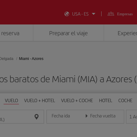
USA - ES
Empresas
 reserva
Preparar el viaje
Experien
 Delgada
Miami - Azores
os baratos de Miami (MIA) a Azores 
VUELO
VUELO + HOTEL
VUELO + COCHE
HOTEL
COCHE
Fecha ida
Fecha vuelta
1
A
Introduce la fecha en formato día/mes/año
Introduce la fecha en format