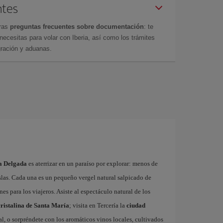
ntes
tras
preguntas frecuentes sobre documentación
: te
cesitas para volar con Iberia, así como los trámites
gración y aduanas.
ta Delgada
es aterrizar en un paraíso por explorar: menos de
las. Cada una es un pequeño vergel natural salpicado de
s para los viajeros. Asiste al espectáculo natural de los
cristalina de Santa María
; visita en Tercería la
ciudad
l, o sorpréndete con los aromáticos vinos locales, cultivados