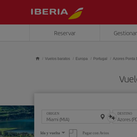
Saltar al contenido principal
Reservar
Gestionar
Vuelos baratos
Europa
Portugal
Azores Ponta
Vuel
ORIGEN
DESTINO
Seleccione
Pagar con Avios
Ida y vuelta