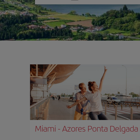
una
opción
Miami
-
Azores Ponta Delgada