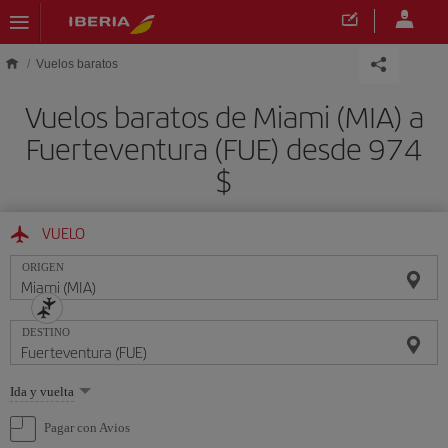
Saltar al contenido principal
Vuelos baratos
Vuelos baratos de Miami (MIA) a
Fuerteventura (FUE) desde 974
$
VUELO
ORIGEN
DESTINO
Seleccione
Ida y vuelta
una
opción
Pagar con Avios