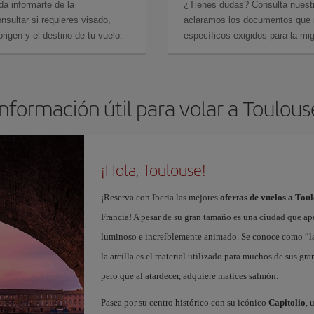
da informarte de la
¿Tienes dudas? Consulta nues
sultar si requieres visado,
aclaramos los documentos que ne
rigen y el destino de tu vuelo.
específicos exigidos para la mi
Información útil para volar a Toulous
¡Hola, Toulouse!
¡Reserva con Iberia las mejores
ofertas de vuelos a Tou
Francia! A pesar de su gran tamaño es una ciudad que ape
luminoso e increíblemente animado. Se conoce como “la vi
la arcilla es el material utilizado para muchos de sus g
pero que al atardecer, adquiere matices salmón.
Pasea por su centro histórico con su icónico
Capitolio
, 