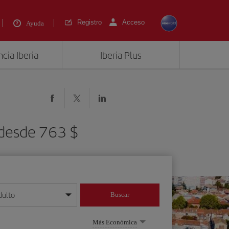
Registro
Acceso
Ayuda
cia Iberia
Iberia Plus
 desde 763 $
dulto
Buscar
o día/mes/año
Más Económica