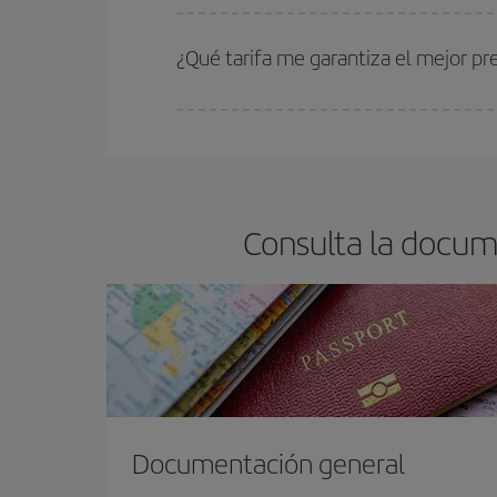
Cuanto antes reserves
tus vuelos, mejores precio
estén disponibles o se vayan agotando. Por eso,
¿Qué tarifa me garantiza el mejor p
En Iberia, tenemos distintas tarifas para garantiz
Consulta la docum
Documentación general