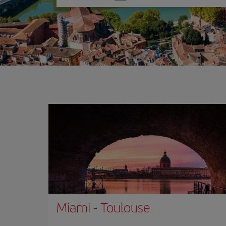
una
opción
Miami
-
Toulouse