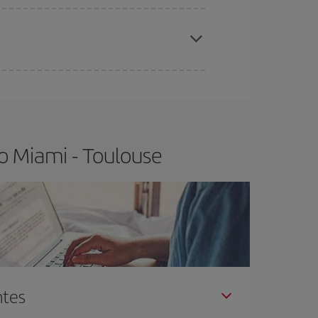
elo y de que las tarifas más baratas (turista)
iami-Toulouse-dest
.
ra el vuelo más barato.
o Miami - Toulouse
ntes