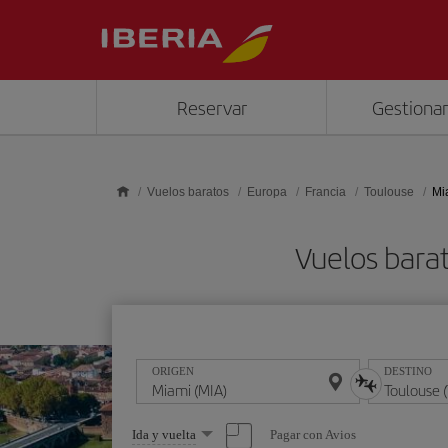
Saltar al contenido principal
Reservar
Gestionar
Vuelos baratos
Europa
Francia
Toulouse
Mi
Vuelos bara
ORIGEN
DESTINO
Seleccione
Pagar con Avios
Ida y vuelta