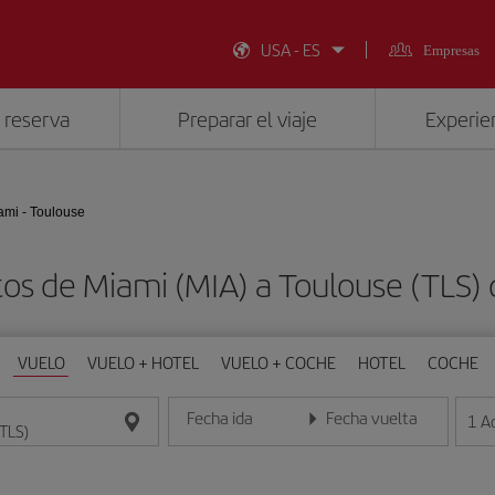
USA - ES
Empresas
 reserva
Preparar el viaje
Experien
ami - Toulouse
tos de Miami (MIA) a Toulouse (TLS)
VUELO
VUELO + HOTEL
VUELO + COCHE
HOTEL
COCHE
Fecha ida
Fecha vuelta
1
A
Introduce la fecha en formato día/mes/año
Introduce la fecha en format