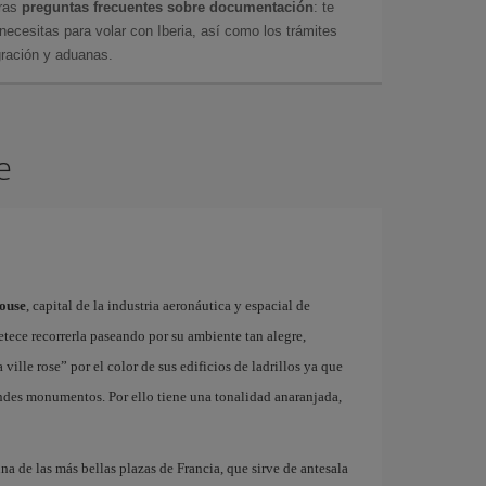
tras
preguntas frecuentes sobre documentación
: te
cesitas para volar con Iberia, así como los trámites
gración y aduanas.
e
louse
, capital de la industria aeronáutica y espacial de
tece recorrerla paseando por su ambiente tan alegre,
lle rose” por el color de sus edificios de ladrillos ya que
randes monumentos. Por ello tiene una tonalidad anaranjada,
una de las más bellas plazas de Francia, que sirve de antesala