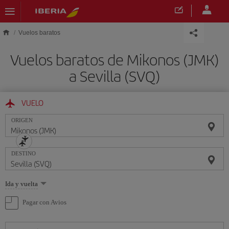
Saltar al contenido principal
Vuelos baratos
Vuelos baratos de Mikonos (JMK)
a Sevilla (SVQ)
VUELO
ORIGEN
DESTINO
Seleccione
Ida y vuelta
una
opción
Pagar con Avios