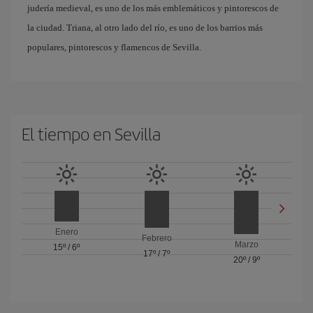
judería medieval, es uno de los más emblemáticos y pintorescos de
la ciudad. Triana, al otro lado del río, es uno de los barrios más
populares, pintorescos y flamencos de Sevilla.
El tiempo en Sevilla
Enero
Febrero
Marzo
15º
/
6º
17º
/
7º
20º
/
9º