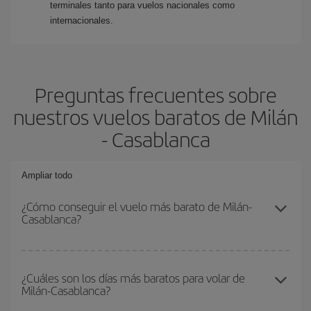
terminales tanto para vuelos nacionales como
internacionales.
Preguntas frecuentes sobre
nuestros vuelos baratos de Milán
- Casablanca
Ampliar todo
¿Cómo conseguir el vuelo más barato de Milán-
Casablanca?
Podrás ahorrar en tu billete de avión de Milán-Casablanca-dest y
conseguir el vuelo más barato si evitas temporadas altas,
¿Cuáles son los días más baratos para volar de
Milán-Casablanca?
compras con antelación y puedes ser flexible con las fechas y
horarios de ida y vuelta.