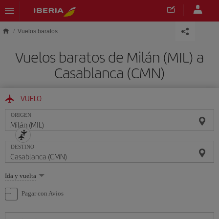
Saltar al contenido principal
Vuelos baratos
Vuelos baratos de Milán (MIL) a
Casablanca (CMN)
VUELO
ORIGEN
DESTINO
Seleccione
Ida y vuelta
una
opción
Pagar con Avios