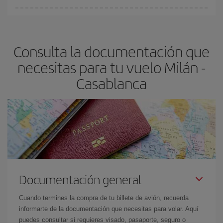
fundamental
para conseguir
vuelos baratos a Milán-
En Iberia, tenemos distintas tarifas para garantizarte el mejor
Casablanca-dest
.
precio según tus necesidades de viaje. La tarifa básica, te
asegura el vuelo más barato.
Consulta la documentación que
necesitas para tu vuelo Milán -
Casablanca
Documentación general
Cuando termines la compra de tu billete de avión, recuerda
informarte de la documentación que necesitas para volar. Aquí
puedes consultar si requieres visado, pasaporte, seguro o