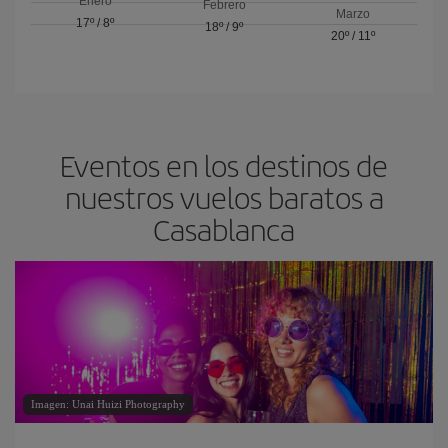
Enero
Febrero
Marzo
17º
/
8º
18º
/
9º
20º
/
11º
Eventos en los destinos de
nuestros vuelos baratos a
Casablanca
Imagen: Unai Huizi Photography