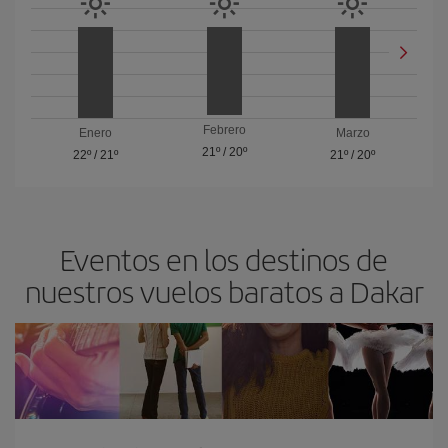
Febrero
Enero
Marzo
21º
/
20º
22º
/
21º
21º
/
20º
Eventos en los destinos de
nuestros vuelos baratos a Dakar