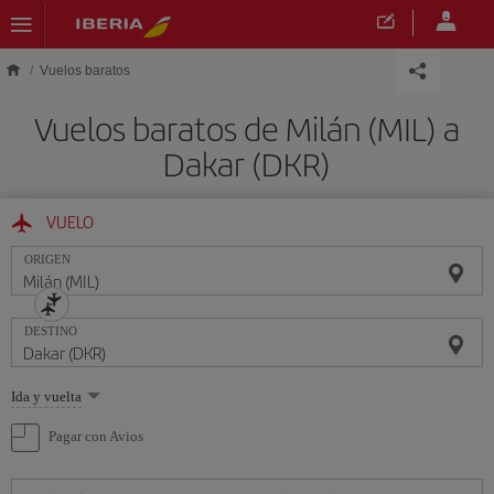
Saltar al contenido principal
Vuelos baratos
Vuelos baratos de Milán (MIL) a
Dakar (DKR)
VUELO
ORIGEN
DESTINO
Seleccione
Ida y vuelta
una
opción
Pagar con Avios