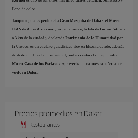
Kermel
es uno de los sitios más importantes de Dakar, bullicioso y
lleno de color.
Tampoco puedes perderte
la Gran Mezquita de Dakar
, el
Museo
IFAN de Artes Africanas
y, especialmente, la
Isla de Gorée
. Situada
a 3 km de la ciudad y declarada
Patrimonio de la Humanidad
por
la Unesco, es un enclave paradisíaco rico en historia donde, además
de disfrutar de su belleza natural, podrás visitar el indispensable
Museo Casa de los Esclavos
. Aprovecha ahora nuestras
ofertas de
vuelos a Dakar
.
Precios promedios en Dakar
Restaurantes