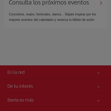
Consulta los próximos eventos
Conciertos, teatro, festivales, danza... Déjate inspirar por los
mejores eventos del calendario y reserva tu billete de avión
En la red
De tu interés
Tu seguridad es lo primero
Iberia es más
Accesibilidad
Noticias y Novedades
Compromiso de servicio