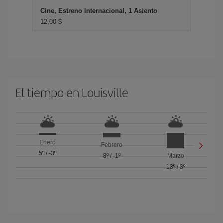
Cine, Estreno Internacional, 1 Asiento
12,00 $
El tiempo en Louisville
Enero
Febrero
5º
/
-3º
8º
/
-1º
Marzo
13º
/
3º