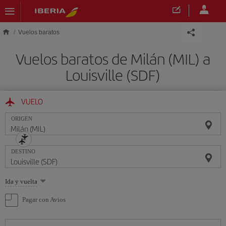
Saltar al contenido principal
Vuelos baratos
Vuelos baratos de Milán (MIL) a
Louisville (SDF)
VUELO
ORIGEN
DESTINO
Seleccione
Ida y vuelta
una
opción
Pagar con Avios