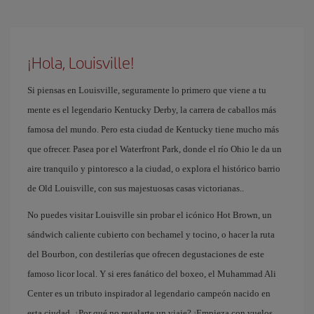
¡Hola, Louisville!
Si piensas en Louisville, seguramente lo primero que viene a tu
mente es el legendario Kentucky Derby, la carrera de caballos más
famosa del mundo. Pero esta ciudad de Kentucky tiene mucho más
que ofrecer. Pasea por el Waterfront Park, donde el río Ohio le da un
aire tranquilo y pintoresco a la ciudad, o explora el histórico barrio
de Old Louisville, con sus majestuosas casas victorianas..
No puedes visitar Louisville sin probar el icónico Hot Brown, un
sándwich caliente cubierto con bechamel y tocino, o hacer la ruta
del Bourbon, con destilerías que ofrecen degustaciones de este
famoso licor local. Y si eres fanático del boxeo, el Muhammad Ali
Center es un tributo inspirador al legendario campeón nacido en
esta ciudad. ¿Por qué no regalarte un viaje? ¡Empieza con vuelos