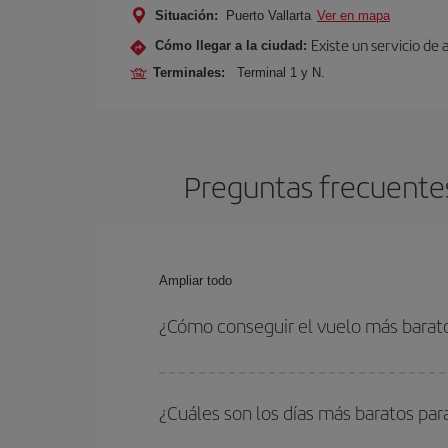
Situación:
Puerto Vallarta
Ver en mapa
Existe un servicio de
Cómo llegar a la ciudad:
Terminales:
Terminal 1 y N.
Preguntas frecuentes
Ampliar todo
¿Cómo conseguir el vuelo más barato
Podrás ahorrar en tu billete de avión de Milán-Pu
las fechas y horarios de ida y vuelta.
¿Cuáles son los días más baratos par