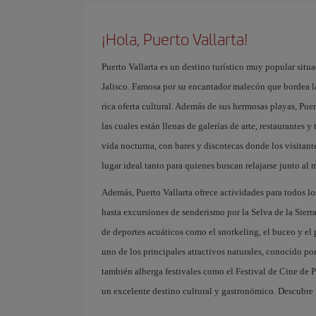
¡Hola, Puerto Vallarta!
Puerto Vallarta es un destino turístico muy popular situa
Jalisco. Famosa por su encantador malecón que bordea l
rica oferta cultural. Además de sus hermosas playas, Pue
las cuales están llenas de galerías de arte, restaurantes
vida nocturna, con bares y discotecas donde los visitante
lugar ideal tanto para quienes buscan relajarse junto al 
Además, Puerto Vallarta ofrece actividades para todos lo
hasta excursiones de senderismo por la Selva de la Sier
de deportes acuáticos como el snorkeling, el buceo y e
uno de los principales atractivos naturales, conocido po
también alberga festivales como el Festival de Cine de Pu
un excelente destino cultural y gastronómico. Descubre 