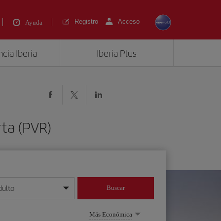
Registro
Acceso
Ayuda
cia Iberia
Iberia Plus
rta (PVR)
dulto
Buscar
o día/mes/año
Más Económica