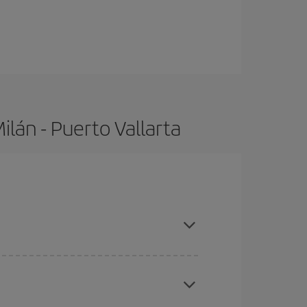
lán - Puerto Vallarta
 compras con antelación y puedes ser flexible con