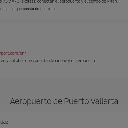
 73 y X73 (expréss) conectan el aeropuerto y el centro de Milán.
pasajeros que consta de tres pisos.
rport.com/en/
tren y autobús que conectan la ciudad y el aeropuerto.
Aeropuerto de Puerto Vallarta
rdaz