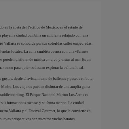
do en la costa del Pacífico de México, en el estado de
a playa, la ciudad combina un ambiente relajado con una
rto Vallarta es conocida por sus coloridas calles empedradas,
 y tiendas locales. La zona también cuenta con una vibrante
s pueden disfrutar de música en vivo y vistas al mar. Es un
mar como para quienes desean explorar la cultura local.
s gustos, desde el avistamiento de ballenas y paseos en bote,
ra Madre. Los viajeros pueden disfrutar de una amplia gama
l paddleboarding. El Parque Nacional Marino Los Arcos es
r sus formaciones rocosas y su fauna marina. La ciudad
erto Vallarta y el Festival Gourmet, lo que la convierte en
nuevas perspectivas con nuestros vuelos baratos.