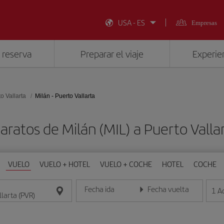
USA - ES
Empresas
 reserva
Preparar el viaje
Experien
o Vallarta
Milán - Puerto Vallarta
aratos de Milán (MIL) a Puerto Valla
VUELO
VUELO + HOTEL
VUELO + COCHE
HOTEL
COCHE
Fecha ida
Fecha vuelta
1
A
Introduce la fecha en formato día/mes/año
Introduce la fecha en format