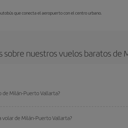
 autobús que conecta el aeropuerto con el centro urbano.
 sobre nuestros vuelos baratos de Mi
 de Milán-Puerto Vallarta?
erto Vallarta-dest y conseguir el vuelo más barato si evitas temporadas altas,
a volar de Milán-Puerto Vallarta?