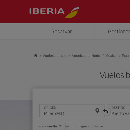
Saltar al contenido principal
Reservar
Gestionar
Vuelos baratos
América del Norte
México
Puert
Vuelos b
ORIGEN
DESTINO
Seleccione
Pagar con Avios
Ida y vuelta