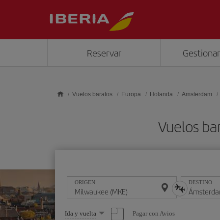
Saltar al contenido principal
Reservar
Gestionar
Vuelos baratos
Europa
Holanda
Amsterdam
Vuelos ba
ORIGEN
DESTINO
Seleccione
Pagar con Avios
Ida y vuelta