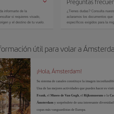
Preguntas frecue
da informarte de la
¿Tienes dudas? Consulta nues
sultar si requieres visado,
aclaramos los documentos que ne
rigen y el destino de tu vuelo.
específicos exigidos para la mi
formación útil para volar a Ámster
¡Hola, Ámsterdam!
Su sistema de canales constituye la imagen inconfundibl
Una de las mejores actividades que puedes hacer es visi
Frank
, el
Museo de Van Gogh
, el
Rijksmuseum
o la
Ca
Ámsterdam
y sorpréndete de una interesante diversidad 
copas más vanguardistas de Europa.