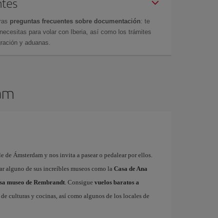
ntes
tras
preguntas frecuentes sobre documentación
: te
cesitas para volar con Iberia, así como los trámites
gración y aduanas.
dam
e de Ámsterdam y nos invita a pasear o pedalear por ellos.
tar alguno de sus increíbles museos como la
Casa de Ana
sa museo de Rembrandt
. Consigue
vuelos baratos a
de culturas y cocinas, así como algunos de los locales de