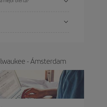
a mejor oferta?
elo y de que las tarifas más baratas (turista)
ilwaukee-Ámsterdam-dest
.
ra el vuelo más barato.
Milwaukee - Ámsterdam