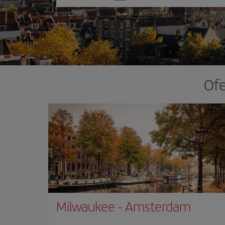
una
opción
Ofe
Milwaukee
-
Amsterdam