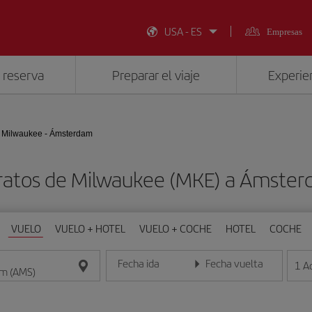
USA - ES
Empresas
 reserva
Preparar el viaje
Experien
Milwaukee - Ámsterdam
ratos de Milwaukee (MKE) a Ámste
VUELO
VUELO + HOTEL
VUELO + COCHE
HOTEL
COCHE
Fecha ida
Fecha vuelta
1
A
Introduce la fecha en formato día/mes/año
Introduce la fecha en format