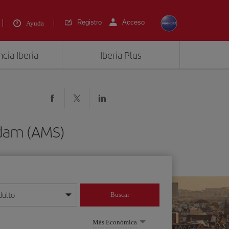
Registro
Acceso
Ayuda
cia Iberia
Iberia Plus
rdam (AMS)
dulto
Buscar
o día/mes/año
Más Económica