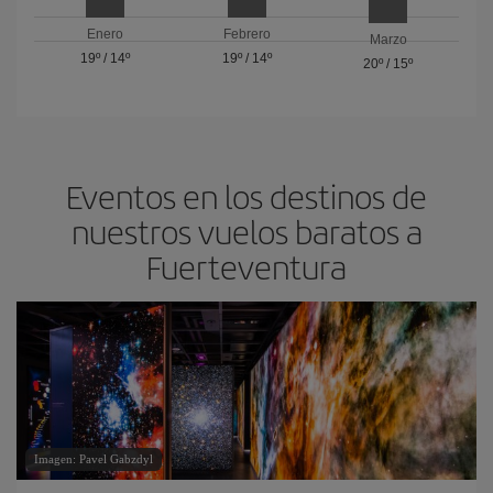
Enero
Febrero
Marzo
19º
/
14º
19º
/
14º
20º
/
15º
Eventos en los destinos de
nuestros vuelos baratos a
Fuerteventura
Imagen: Pavel Gabzdyl