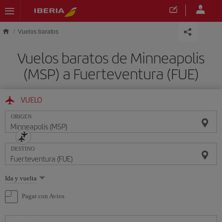
Saltar al contenido principal
Vuelos baratos
Vuelos baratos de Minneapolis
(MSP) a Fuerteventura (FUE)
VUELO
ORIGEN
DESTINO
Seleccione
Ida y vuelta
una
opción
Pagar con Avios