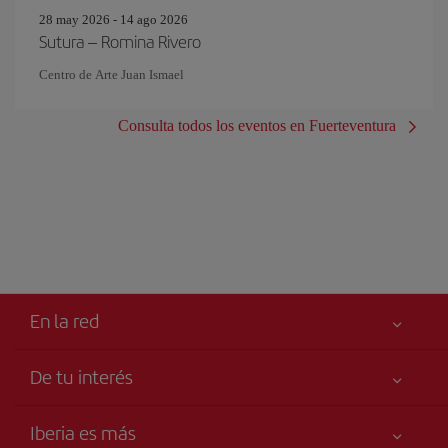
28 may 2026 - 14 ago 2026
Sutura – Romina Rivero
Centro de Arte Juan Ismael
Consulta todos los eventos en Fuerteventura
En la red
De tu interés
Tu seguridad es lo primero
Iberia es más
Accesibilidad