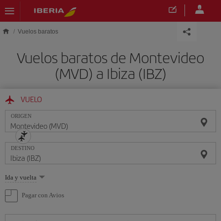
Saltar al contenido principal
Vuelos baratos
Vuelos baratos de Montevideo
(MVD) a Ibiza (IBZ)
VUELO
ORIGEN
DESTINO
Seleccione
Ida y vuelta
una
opción
Pagar con Avios