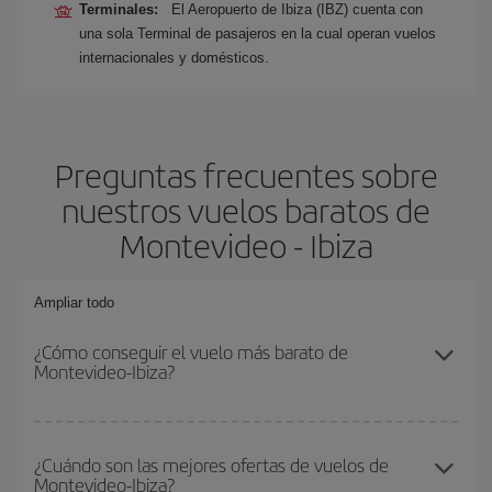
Terminales:
El Aeropuerto de Ibiza (IBZ) cuenta con
una sola Terminal de pasajeros en la cual operan vuelos
internacionales y domésticos.
Preguntas frecuentes sobre
nuestros vuelos baratos de
Montevideo - Ibiza
Ampliar todo
¿Cómo conseguir el vuelo más barato de
Montevideo-Ibiza?
Podrás ahorrar en tu billete de avión de Montevideo-Ibiza-dest y
conseguir el vuelo más barato si evitas temporadas altas,
¿Cuándo son las mejores ofertas de vuelos de
Montevideo-Ibiza?
compras con antelación y puedes ser flexible con las fechas y