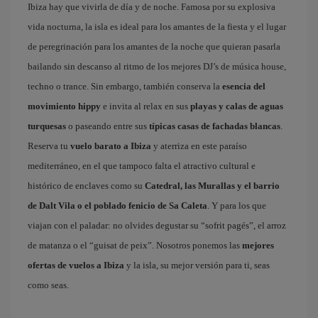
Ibiza hay que vivirla de día y de noche. Famosa por su explosiva
vida nocturna, la isla es ideal para los amantes de la fiesta y el lugar
de peregrinación para los amantes de la noche que quieran pasarla
bailando sin descanso al ritmo de los mejores DJ’s de música house,
techno o trance. Sin embargo, también conserva la
esencia del
movimiento hippy
e invita al relax en sus
playas y calas de aguas
turquesas
o paseando entre sus
típicas casas de fachadas blancas
.
Reserva tu
vuelo barato a Ibiza
y aterriza en este paraíso
mediterráneo, en el que tampoco falta el atractivo cultural e
histórico de enclaves como su
Catedral, las Murallas y el barrio
de Dalt Vila o el poblado fenicio de Sa Caleta
. Y para los que
viajan con el paladar: no olvides degustar su “sofrit pagés”, el arroz
de matanza o el “guisat de peix”. Nosotros ponemos las
mejores
ofertas de vuelos a Ibiza
y la isla, su mejor versión para ti, seas
como seas.