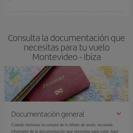
Cualquier día de la semana puedes encontrar vuelos baratos. Las
claves para encontrar los mejores precios son
anticiparte y ser
flexible.
Lo normal es que
cuanto antes
reserves tus billetes de
Consulta la documentación que
avión más baratos te saldrán. Además, si buscas los vuelos con
las fechas y los horarios del viaje un poco abiertos, podrás
elegir
necesitas para tu vuelo
el precio más barato.
Montevideo - Ibiza
Documentación general
Cuando termines la compra de tu billete de avión, recuerda
informarte de la documentación que necesitas para volar. Aquí