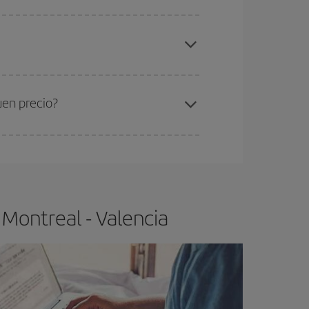
elo y de que las tarifas más baratas (turista)
ntreal-Valencia-dest
.
ra el vuelo más barato.
uen precio?
ser flexible.
Lo normal es que
cuanto antes
 poco abiertos, podrás
elegir el precio más
 Montreal - Valencia