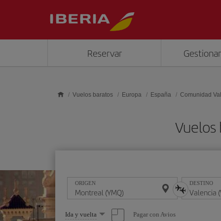
Saltar al contenido principal
Reservar
Gestionar
Vuelos baratos
Europa
España
Comunidad Va
Vuelos 
ORIGEN
DESTINO
Seleccione
Pagar con Avios
Ida y vuelta