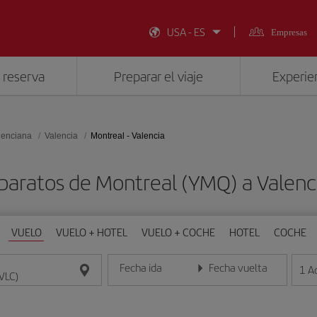
USA - ES
Empresas
 reserva
Preparar el viaje
Experien
lenciana
Valencia
Montreal - Valencia
baratos de Montreal (YMQ) a Valenc
VUELO
VUELO + HOTEL
VUELO + COCHE
HOTEL
COCHE
Fecha ida
Fecha vuelta
1
A
Introduce la fecha en formato día/mes/año
Introduce la fecha en format