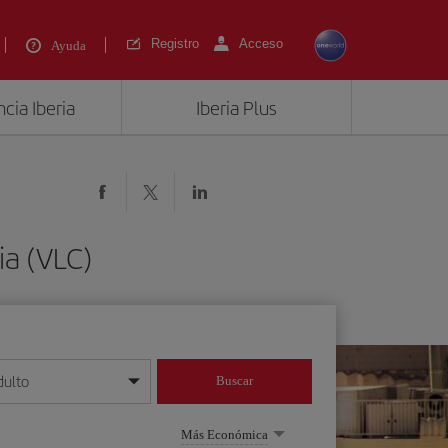
Registro
Acceso
Ayuda
cia Iberia
Iberia Plus
ia (VLC)
dulto
Buscar
o día/mes/año
Más Económica