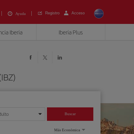
Registro
Acceso
Ayuda
cia Iberia
Iberia Plus
(IBZ)
dulto
Buscar
o día/mes/año
Más Económica