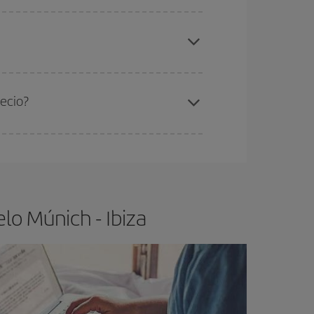
elo y de que las tarifas más baratas (turista)
nich-Ibiza-dest
.
ra el vuelo más barato.
recio?
ser flexible.
Lo normal es que
cuanto antes
 poco abiertos, podrás
elegir el precio más
lo Múnich - Ibiza