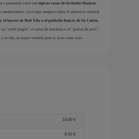
as
o paseando entre sus
típicas casas de fachadas blancas
.
so mediterráneo, en el que tampoco falta el atractivo cultural
y el barrio de Dalt Vila o el poblado fenicio de Sa Caleta
.
 su “sofrit pagés”, el arroz de matanza o el “guisat de peix”.
a
y la isla, su mejor versión para ti, seas como seas.
14,00 €
8,00 €