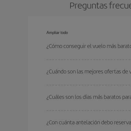
Preguntas frecue
Ampliar todo
¿Cómo conseguir el vuelo más barat
Podrás ahorrar en tu billete de avión de Múnich-I
fechas y horarios de ida y vuelta.
¿Cuándo son las mejores ofertas de 
Puedes conseguir los vuelos más baratos viajan
periodos de vacaciones escolares son temporada
¿Cuáles son los días más baratos par
precios encontrarás.
Para saber qué días te saldrá más económico vol
quieres ir y en qué fechas habías pensado viajar
¿Con cuánta antelación debo reserva
para que puedas encontrar la mejor oferta. Ademá