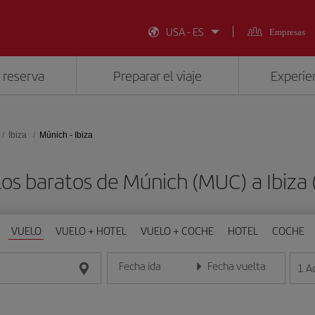
USA - ES
Empresas
 reserva
Preparar el viaje
Experien
Ibiza
Múnich - Ibiza
os baratos de Múnich (MUC) a Ibiza 
VUELO
VUELO + HOTEL
VUELO + COCHE
HOTEL
COCHE
Fecha ida
Fecha vuelta
1
A
Introduce la fecha en formato día/mes/año
Introduce la fecha en format