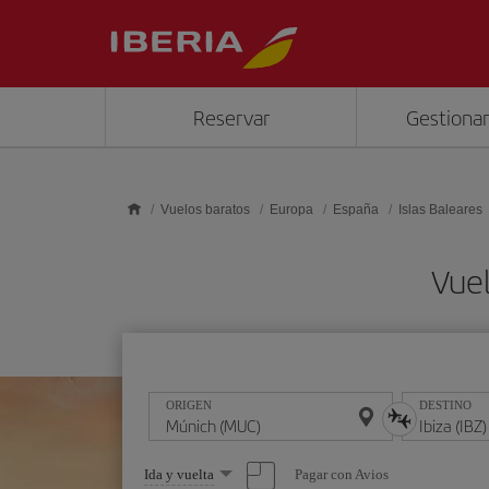
Saltar al contenido principal
Reservar
Gestionar
Vuelos baratos
Europa
España
Islas Baleares
Vuel
ORIGEN
DESTINO
Seleccione
Pagar con Avios
Ida y vuelta