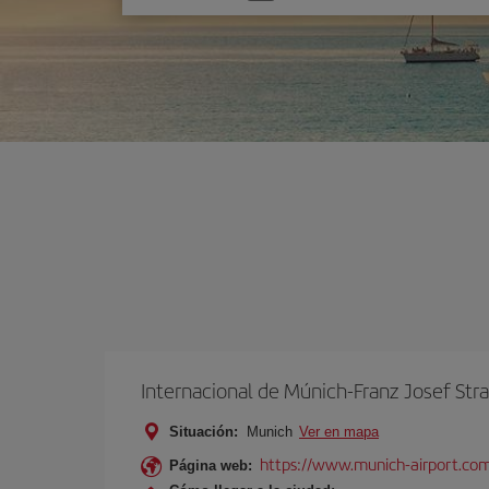
una
opción
Internacional de Múnich-Franz Josef Str
Situación:
Munich
Ver en mapa
https://www.munich-airport.co
Página web: