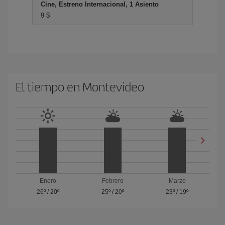
Cine, Estreno Internacional, 1 Asiento
9 $
El tiempo en Montevideo
Enero
Febrero
Marzo
26º
/
20º
25º
/
20º
23º
/
19º