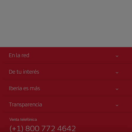
En la red
De tu interés
Tu seguridad es lo primero
Iberia es más
Accesibilidad
Noticias y Novedades
Compromiso de servicio
Transparencia
Grupo Iberia
Publicidad
Información Legal
Accionistas e Inversores
Mapa del sitio
Venta telefónica
Condiciones Transporte
(+1) 800 772 4642
Nuestras Alianzas
Sostenibilidad