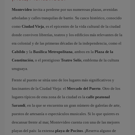
Montevideo
invita a perderse por sus numerosas plazas, avenidas
arboladas y calles tranquilas de barrio. Su casco histórico, conocido
como
Ciudad Vieja
, es el epicentro de la vida cultural de la ciudad
donde conviven librerías, teatros y los edificios más relevantes de la
era colonial y de las primeras décadas de la independencia, como el
Cabildo
y la
Basílica Metropolitana
, ambos en la
Plaza de la
Constitución
, o el prestigioso
Teatro Solís
, emblema de la cultura
uruguaya.
Frente al puerto se sitúa uno de los lugares más significativos y
fascinantes de la Ciudad Vieja: el
Mercado del Puerto
. Otro de los
lugares típicos de esta zona de la ciudad es la
calle peatonal
Sarandí
, en la que se encuentra un gran número de galerías de arte,
puestos de artesanía o espectáculos musicales. Si lo que quieres es
descansar frente al mar, Montevideo cuenta con una de las mejores
playas del país: la extensa
playa de Pocitos
. ¡Reserva alguno de