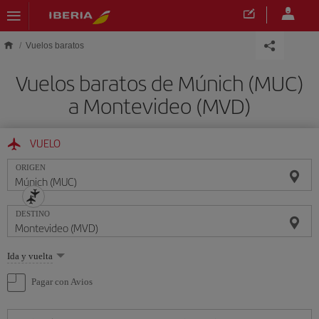
Saltar al contenido principal
Vuelos baratos
Vuelos baratos de Múnich (MUC)
a Montevideo (MVD)
VUELO
ORIGEN
DESTINO
Seleccione
Ida y vuelta
una
opción
Pagar con Avios