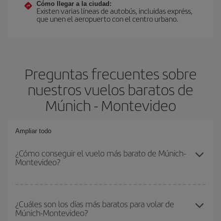
Cómo llegar a la ciudad:
Existen varias líneas de autobús, incluidas expréss,
que unen el aeropuerto con el centro urbano.
Preguntas frecuentes sobre
nuestros vuelos baratos de
Múnich - Montevideo
Ampliar todo
¿Cómo conseguir el vuelo más barato de Múnich-
Montevideo?
Podrás ahorrar en tu billete de avión de Múnich-Montevideo-dest y
conseguir el vuelo más barato si evitas temporadas altas,
¿Cuáles son los días más baratos para volar de
Múnich-Montevideo?
compras con antelación y puedes ser flexible con las fechas y