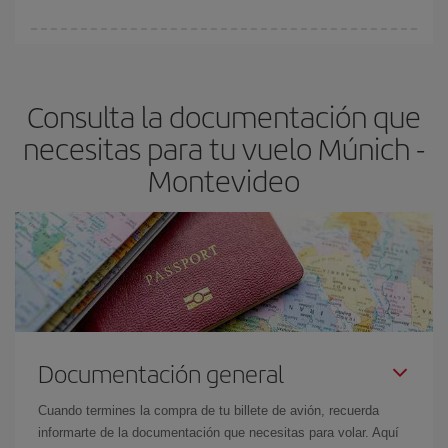
vayan agotando. Por eso, comprar con antelación es
fundamental
para conseguir
vuelos baratos a Múnich-
En Iberia, tenemos distintas tarifas para garantizarte el mejor
Montevideo-dest
.
precio según tus necesidades de viaje. La tarifa básica, te
asegura el vuelo más barato.
Consulta la documentación que
necesitas para tu vuelo Múnich -
Montevideo
Documentación general
Cuando termines la compra de tu billete de avión, recuerda
informarte de la documentación que necesitas para volar. Aquí