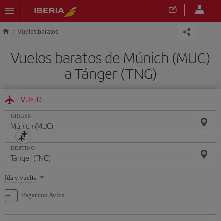
Saltar al contenido principal
Vuelos baratos
Vuelos baratos de Múnich (MUC)
a Tánger (TNG)
VUELO
ORIGEN
DESTINO
Seleccione
Ida y vuelta
una
opción
Pagar con Avios