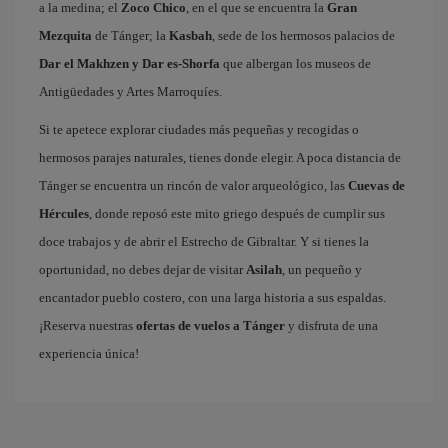
a la medina; el
Zoco Chico
, en el que se encuentra la
Gran
Mezquita
de Tánger; la
Kasbah
, sede de los hermosos palacios de
Dar el Makhzen y Dar es-Shorfa
que albergan los museos de
Antigüedades y Artes Marroquíes.
Si te apetece explorar ciudades más pequeñas y recogidas o
hermosos parajes naturales, tienes donde elegir. A poca distancia de
Tánger se encuentra un rincón de valor arqueológico, las
Cuevas de
Hércules
, donde reposó este mito griego después de cumplir sus
doce trabajos y de abrir el Estrecho de Gibraltar. Y si tienes la
oportunidad, no debes dejar de visitar
Asilah
, un pequeño y
encantador pueblo costero, con una larga historia a sus espaldas.
¡Reserva nuestras
ofertas de vuelos a Tánger
y disfruta de una
experiencia única!