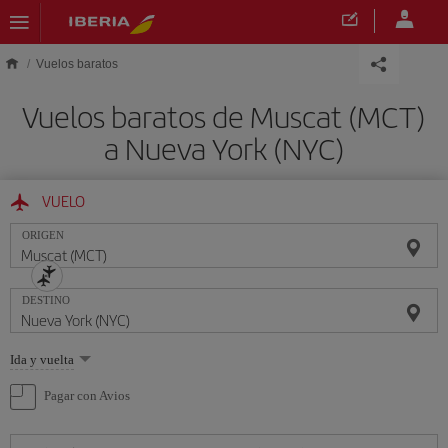
Saltar al contenido principal
Vuelos baratos
Vuelos baratos de Muscat (MCT)
a Nueva York (NYC)
VUELO
ORIGEN
DESTINO
Seleccione
Ida y vuelta
una
opción
Pagar con Avios