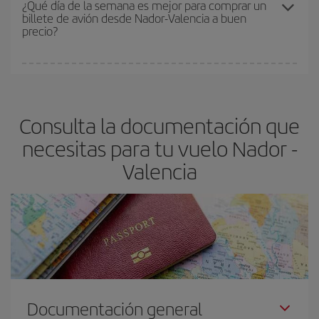
¿Qué día de la semana es mejor para comprar un
billete de avión desde Nador-Valencia a buen
asegura el vuelo más barato.
precio?
Cualquier día de la semana puedes encontrar vuelos baratos. Las
claves para encontrar los mejores precios son
anticiparte y ser
flexible.
Lo normal es que
cuanto antes
reserves tus billetes de
Consulta la documentación que
avión más baratos te saldrán. Además, si buscas los vuelos con
las fechas y los horarios del viaje un poco abiertos, podrás
elegir
necesitas para tu vuelo Nador -
el precio más barato.
Valencia
Documentación general