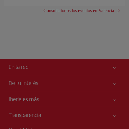
Consulta todos los eventos en Valencia
En la red
De tu interés
Tu seguridad es lo primero
Iberia es más
Accesibilidad
Noticias y Novedades
Compromiso de servicio
Transparencia
Grupo Iberia
Publicidad
Información Legal
Accionistas e Inversores