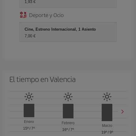
1,93 €
Deporte y Ocio
Cine, Estreno Internacional, 1 Asiento
7,00 €
El tiempo en Valencia
Enero
Febrero
Marzo
15º
/
7º
16º
/
7º
19º
/
9º