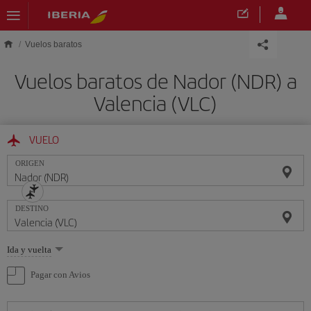
Saltar al contenido principal
Vuelos baratos
Vuelos baratos de Nador (NDR) a
Valencia (VLC)
VUELO
ORIGEN
DESTINO
Seleccione
Ida y vuelta
una
opción
Pagar con Avios