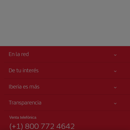
En la red
De tu interés
Tu seguridad es lo primero
Iberia es más
Accesibilidad
Noticias y Novedades
Compromiso de servicio
Transparencia
Grupo Iberia
Publicidad
Información Legal
Accionistas e Inversores
Mapa del sitio
Venta telefónica
Condiciones Transporte
(+1) 800 772 4642
Nuestras Alianzas
Sostenibilidad