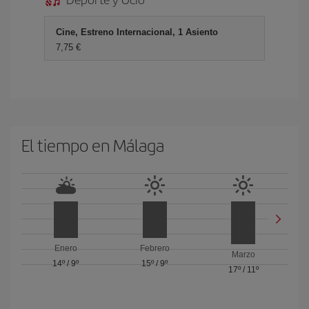
Cine, Estreno Internacional, 1 Asiento
7,75 €
El tiempo en Málaga
Enero
Febrero
Marzo
14º
/
9º
15º
/
9º
17º
/
11º