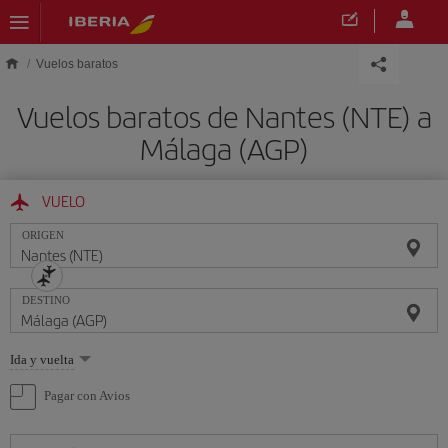
Saltar al contenido principal
Vuelos baratos
Vuelos baratos de Nantes (NTE) a
Málaga (AGP)
VUELO
ORIGEN
DESTINO
Seleccione
Ida y vuelta
una
opción
Pagar con Avios