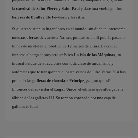
la
catedral de Saint-Pierre y Saint-Paul
y date una vuelta por los
barrios de Bouffay, Île Feydeau y Graslin
.
Si quieres visitar un lugar único en el mundo, sin duda te interesarán
nuestras
ofertas de vuelos a Nantes
, porque solo allí podrás pasear a
lomos de un elefante robótico de 12 metros de altura. La ciudad
francesa alberga el proyecto artístico
La isla de las Máquinas
, un
inusual Parque de atracciones con toda clase de mecanismo y
autómatas que te transportará a los universos de Julio Verne. Y si has
probado las
galletas de chocolate Príncipe
, ¡seguro que sí!
Entonces debes visitar el
Lugar Único
, el edificio que albergaba la
fábrica de las galletas LU. Su torreón coronado por una caja de
galletas es ideal.