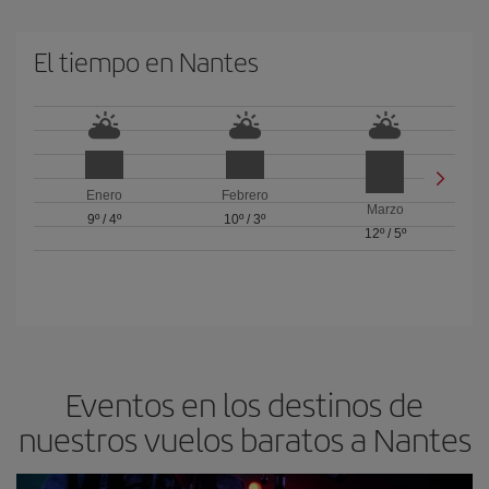
El tiempo en Nantes
Enero
Febrero
Marzo
9º
/
4º
10º
/
3º
12º
/
5º
Eventos en los destinos de
nuestros vuelos baratos a Nantes