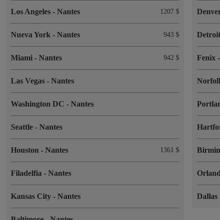
Los Angeles
-
Nantes
Denve
1207 $
Nueva York
-
Nantes
Detroi
943 $
Miami
-
Nantes
Fenix
942 $
Las Vegas
-
Nantes
Norfo
Washington DC
-
Nantes
Portl
Seattle
-
Nantes
Hartf
Houston
-
Nantes
Birmi
1361 $
Filadelfia
-
Nantes
Orlan
Kansas City
-
Nantes
Dallas
Baltimore
-
Nantes