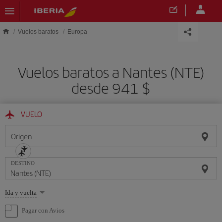
Saltar al contenido principal
Vuelos baratos
Europa
Vuelos baratos a Nantes (NTE)
desde 941 $
VUELO
Origen
DESTINO
Seleccione
Ida y vuelta
una
opción
Pagar con Avios