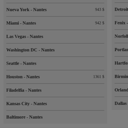
Detroi
Nueva York
-
Nantes
943 $
Fenix
Miami
-
Nantes
942 $
Norfo
Las Vegas
-
Nantes
Portl
Washington DC
-
Nantes
Hartf
Seattle
-
Nantes
Birmi
Houston
-
Nantes
1361 $
Orlan
Filadelfia
-
Nantes
Dallas
Kansas City
-
Nantes
Baltimore
-
Nantes