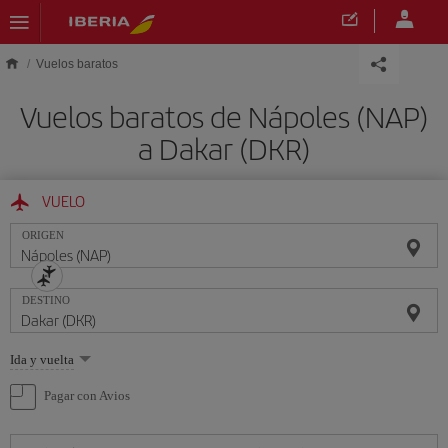
Saltar al contenido principal
Vuelos baratos
Vuelos baratos de Nápoles (NAP)
a Dakar (DKR)
VUELO
ORIGEN
DESTINO
Seleccione
Ida y vuelta
una
opción
Pagar con Avios