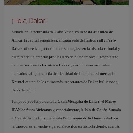
¡Hola, Dakar!
Situada en la península de Cabo Verde, en la
costa atlántica de
África
, la capital senegalesa, antigua sede del mítico
rally París-
Dakar
, ofrece la oportunidad de sumergirse en la historia colonial y
disfrutar de un entorno privilegiado de clima tropical. Reserva uno
de nuestros
vuelos baratos a Dakar
y descubre sus animados
mercados callejeros, seña de identidad de la ciudad. El
mercado
Kermel
es uno de los sitios más importantes de Dakar, bullicioso y
lleno de color.
Tampoco puedes perderte
la Gran Mezquita de Dakar
, el
Museo
IFAN de Artes Africanas
y, especialmente, la
Isla de Gorée
. Situada
a 3 km de la ciudad y declarada
Patrimonio de la Humanidad
por
la Unesco, es un enclave paradisíaco rico en historia donde, además