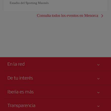
Estadio del Sporting Maonés
Consulta todos los eventos en Menorca
En la red
De tu interés
Tu seguridad es lo primero
Iberia es más
Accesibilidad
Noticias y Novedades
Compromiso de servicio
Transparencia
Grupo Iberia
Publicidad