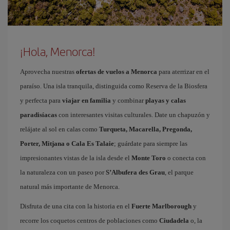
¡Hola, Menorca!
Aprovecha nuestras
ofertas de vuelos a Menorca
para aterrizar en el
paraíso. Una isla tranquila, distinguida como Reserva de la Biosfera
y perfecta para
viajar en familia
y combinar
playas y calas
paradisíacas
con interesantes visitas culturales. Date un chapuzón y
relájate al sol en calas como
Turqueta, Macarella, Pregonda,
Porter, Mitjana o Cala Es Talaie
; guárdate para siempre las
impresionantes vistas de la isla desde el
Monte Toro
o conecta con
la naturaleza con un paseo por
S’Albufera des Grau
, el parque
natural más importante de Menorca.
Disfruta de una cita con la historia en el
Fuerte Marlborough
y
recorre los coquetos centros de poblaciones como
Ciudadela
o, la