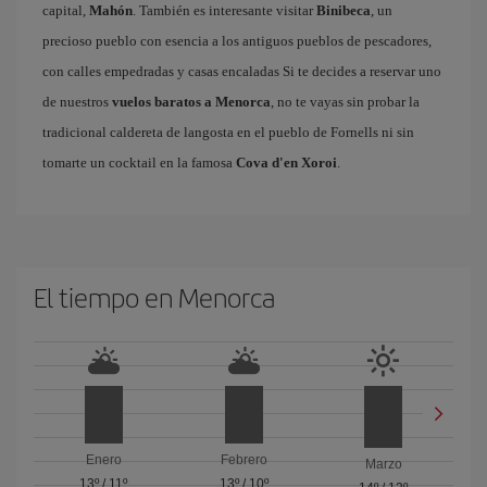
capital,
Mahón
. También es interesante visitar
Binibeca
, un
precioso pueblo con esencia a los antiguos pueblos de pescadores,
con calles empedradas y casas encaladas Si te decides a reservar uno
de nuestros
vuelos baratos a Menorca
, no te vayas sin probar la
tradicional caldereta de langosta en el pueblo de Fornells ni sin
tomarte un cocktail en la famosa
Cova d'en Xoroi
.
El tiempo en Menorca
Enero
Febrero
Marzo
13º
/
11º
13º
/
10º