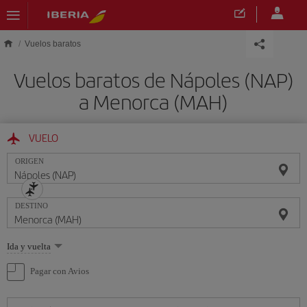
Saltar al contenido principal
Vuelos baratos
Vuelos baratos de Nápoles (NAP)
a Menorca (MAH)
VUELO
ORIGEN
DESTINO
Seleccione
Ida y vuelta
una
opción
Pagar con Avios