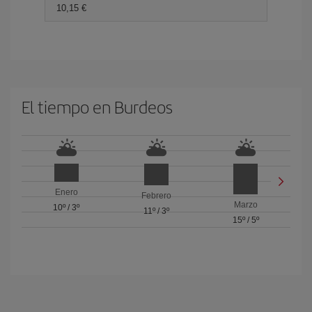
10,15 €
El tiempo en Burdeos
Enero
Febrero
Marzo
10º
/
3º
11º
/
3º
15º
/
5º