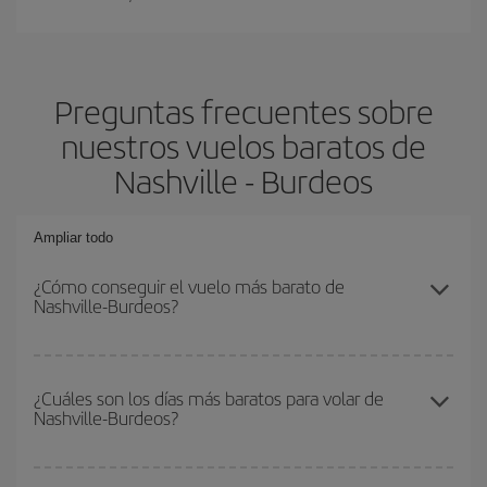
Preguntas frecuentes sobre
nuestros vuelos baratos de
Nashville - Burdeos
Ampliar todo
¿Cómo conseguir el vuelo más barato de
Nashville-Burdeos?
Podrás ahorrar en tu billete de avión de Nashville-Burdeos-dest y
conseguir el vuelo más barato si evitas temporadas altas,
¿Cuáles son los días más baratos para volar de
Nashville-Burdeos?
compras con antelación y puedes ser flexible con las fechas y
horarios de ida y vuelta.
Para saber qué días te saldrá más económico volar, solo tienes