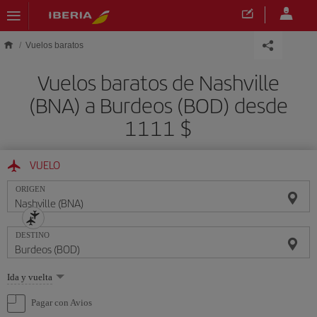
Saltar al contenido principal
Vuelos baratos
Vuelos baratos de Nashville
(BNA) a Burdeos (BOD) desde
1111 $
VUELO
ORIGEN
DESTINO
Seleccione
Ida y vuelta
una
opción
Pagar con Avios