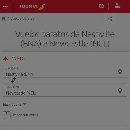
Saltar al contenido principal
Vuelos baratos
Vuelos baratos de Nashville
(BNA) a Newcastle (NCL)
VUELO
ORIGEN
DESTINO
Seleccione
Ida y vuelta
una
opción
Pagar con Avios