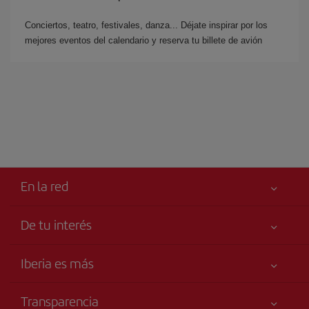
Conciertos, teatro, festivales, danza... Déjate inspirar por los
mejores eventos del calendario y reserva tu billete de avión
En la red
De tu interés
Tu seguridad es lo primero
Iberia es más
Accesibilidad
Noticias y Novedades
Compromiso de servicio
Transparencia