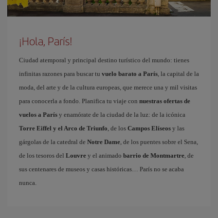
¡Hola, París!
Ciudad atemporal y principal destino turístico del mundo: tienes
infinitas razones para buscar tu
vuelo barato a París
, la capital de la
moda, del arte y de la cultura europeas, que merece una y mil visitas
para conocerla a fondo. Planifica tu viaje con
nuestras ofertas de
vuelos a París
y enamórate de la ciudad de la luz: de la icónica
Torre Eiffel y el Arco de Triunfo
, de los
Campos Elíseos
y las
gárgolas de la catedral de
Notre Dame
, de los puentes sobre el Sena,
de los tesoros del
Louvre
y el animado
barrio de Montmartre
, de
sus centenares de museos y casas históricas… París no se acaba
nunca.