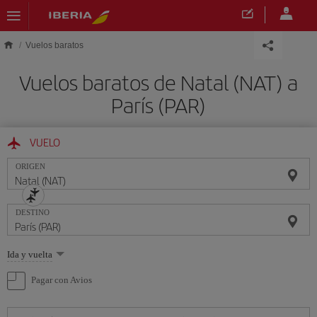
Saltar al contenido principal
Vuelos baratos
Vuelos baratos de Natal (NAT) a
París (PAR)
VUELO
ORIGEN
DESTINO
Seleccione
Ida y vuelta
una
opción
Pagar con Avios