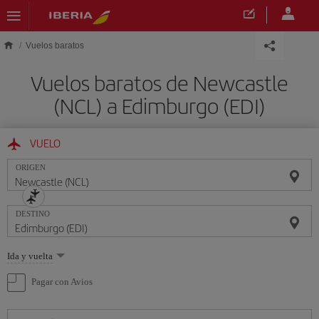
Saltar al contenido principal
Vuelos baratos
Vuelos baratos de Newcastle
(NCL) a Edimburgo (EDI)
VUELO
ORIGEN
DESTINO
Seleccione
Ida y vuelta
una
opción
Pagar con Avios