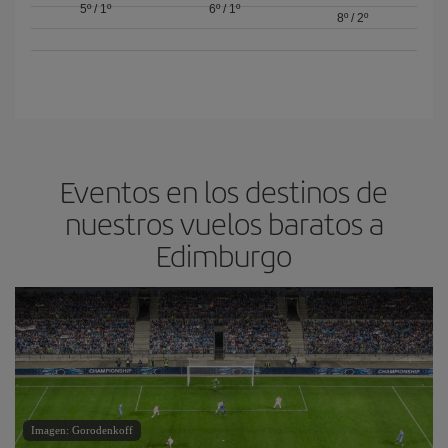
5º
/
1º
6º
/
1º
8º
/
2º
Eventos en los destinos de
nuestros vuelos baratos a
Edimburgo
Imagen: Gorodenkoff