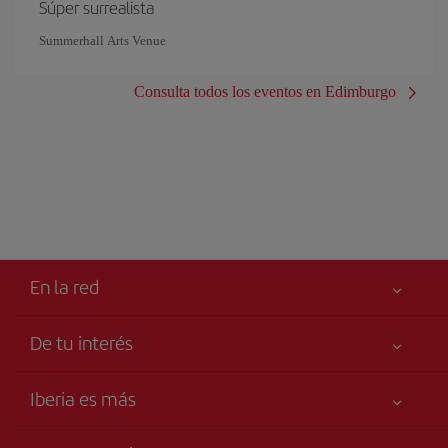
Súper surrealista
Summerhall Arts Venue
Consulta todos los eventos en Edimburgo
En la red
De tu interés
Tu seguridad es lo primero
Iberia es más
Accesibilidad
Noticias y Novedades
Compromiso de servicio