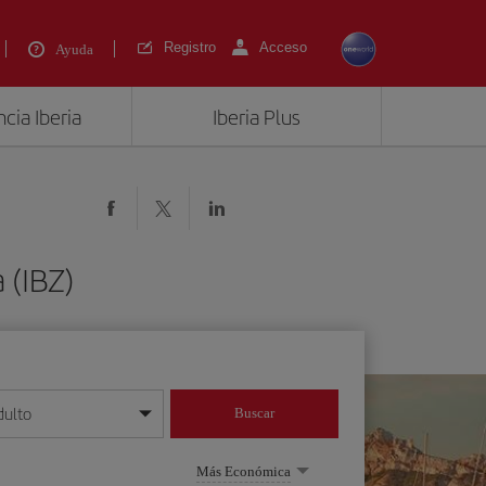
Registro
Acceso
Ayuda
cia Iberia
Iberia Plus
 (IBZ)
dulto
Buscar
o día/mes/año
Más Económica