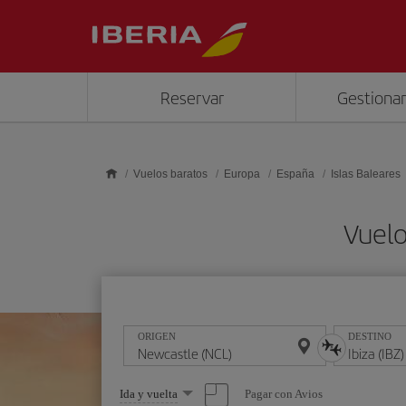
Saltar al contenido principal
Reservar
Gestionar
Vuelos baratos
Europa
España
Islas Baleares
Vuelo
ORIGEN
DESTINO
Seleccione
Pagar con Avios
Ida y vuelta