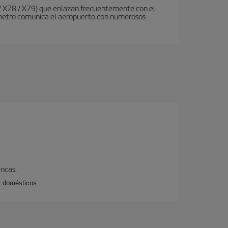
 / X78 / X79) que enlazan frecuentemente con el
de metro comunica el aeropuerto con numerosos
encas.
y domésticos.