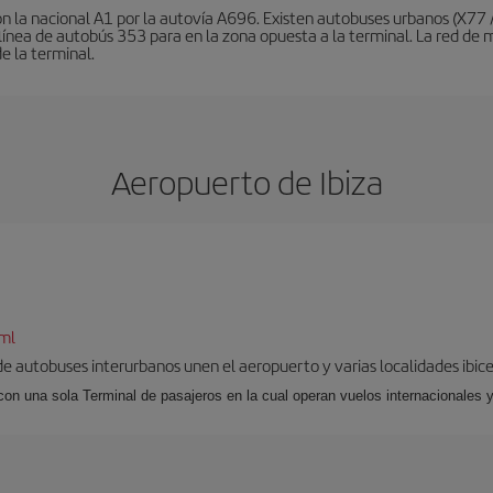
on la nacional A1 por la autovía A696. Existen autobuses urbanos (X77
a línea de autobús 353 para en la zona opuesta a la terminal. La red 
de la terminal.
Aeropuerto de Ibiza
tml
 de autobuses interurbanos unen el aeropuerto y varias localidades ibic
 con una sola Terminal de pasajeros en la cual operan vuelos internacionales 