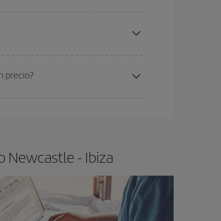
elo y de que las tarifas más baratas (turista)
wcastle-Ibiza-dest
.
ra el vuelo más barato.
n precio?
ser flexible.
Lo normal es que
cuanto antes
 poco abiertos, podrás
elegir el precio más
 Newcastle - Ibiza