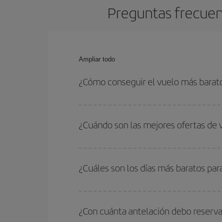
Preguntas frecuent
Ampliar todo
¿Cómo conseguir el vuelo más barat
Podrás ahorrar en tu billete de avión de Newcastl
fechas y horarios de ida y vuelta.
¿Cuándo son las mejores ofertas de 
Puedes conseguir los vuelos más baratos viajan
periodos de vacaciones escolares son temporada
¿Cuáles son los días más baratos par
precios encontrarás.
Para saber qué días te saldrá más económico vol
quieres ir y en qué fechas habías pensado viajar
¿Con cuánta antelación debo reserva
para que puedas encontrar la mejor oferta. Ademá