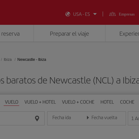
USA - ES
Empresas
 reserva
Preparar el viaje
Experien
Ibiza
Newcastle - Ibiza
s baratos de Newcastle (NCL) a Ibiza
VUELO
VUELO + HOTEL
VUELO + COCHE
HOTEL
COCHE
Fecha ida
Fecha vuelta
1
A
Introduce la fecha en formato día/mes/año
Introduce la fecha en format