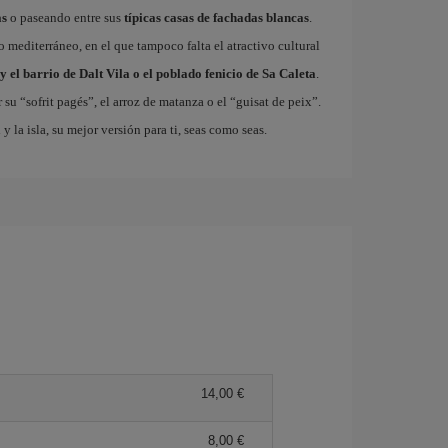
as
o paseando entre sus
típicas casas de fachadas blancas
.
so mediterráneo, en el que tampoco falta el atractivo cultural
y el barrio de Dalt Vila o el poblado fenicio de Sa Caleta
.
 su “sofrit pagés”, el arroz de matanza o el “guisat de peix”.
a
y la isla, su mejor versión para ti, seas como seas.
14,00 €
8,00 €