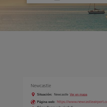
una
opción
Newcastle
Situación:
Newcastle
Ver en mapa
https://www.newcastleairport.
Página web: