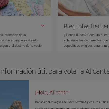
Preguntas frecue
da informarte de la
¿Tienes dudas? Consulta nues
sultar si requieres visado,
aclaramos los documentos que ne
rigen y el destino de tu vuelo.
específicos exigidos para la mi
Información útil para volar a Alicant
¡Hola, Alicante!
Bañada por las aguas del Mediterráneo y con un clima cál
es rica en monumentos, museos y, además, cuenta con una