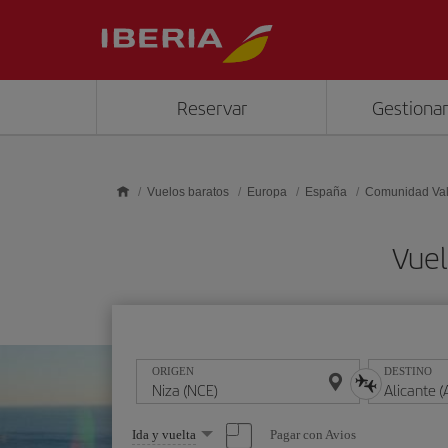
Saltar al contenido principal
Reservar
Gestionar
Vuelos baratos
Europa
España
Comunidad Va
Vuel
ORIGEN
DESTINO
Seleccione
Pagar con Avios
Ida y vuelta