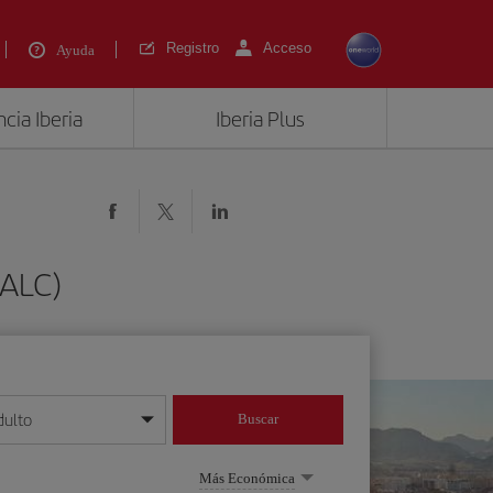
Registro
Acceso
Ayuda
cia Iberia
Iberia Plus
(ALC)
dulto
Buscar
o día/mes/año
Más Económica