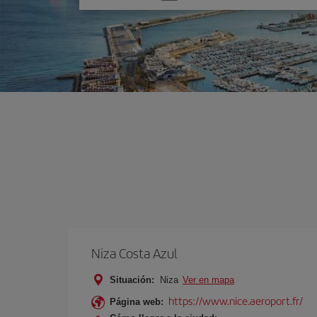
una
opción
Niza Costa Azul
Situación:
Niza
Ver en mapa
https://www.nice.aeroport.fr/
Página web: