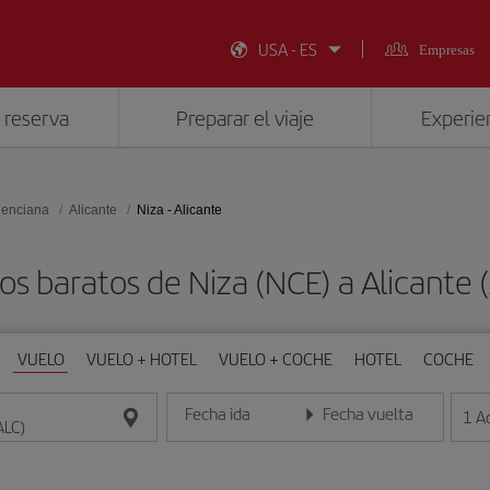
USA - ES
Empresas
 reserva
Preparar el viaje
Experien
lenciana
Alicante
Niza - Alicante
os baratos de Niza (NCE) a Alicante 
VUELO
VUELO + HOTEL
VUELO + COCHE
HOTEL
COCHE
Fecha ida
Fecha vuelta
1
A
Introduce la fecha en formato día/mes/año
Introduce la fecha en format