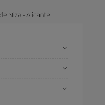
e Niza - Alicante
s con antelación y puedes ser flexible con las
ratos
. Dinos desde dónde vuelas, a dónde
ra días cercanos
, tanto de ida como de vuelta,
gunos
horarios
puede que te hagan ahorrar aún
eral las Navidades, la Semana Santa y los