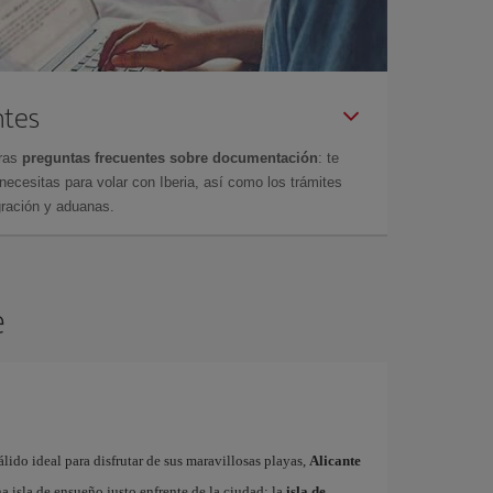
ntes
tras
preguntas frecuentes sobre documentación
: te
cesitas para volar con Iberia, así como los trámites
gración y aduanas.
e
ido ideal para disfrutar de sus maravillosas playas,
Alicante
 isla de ensueño justo enfrente de la ciudad: la
isla de