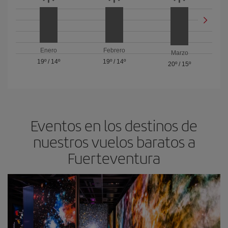
Enero
Febrero
Marzo
19º
/
14º
19º
/
14º
20º
/
15º
Eventos en los destinos de
nuestros vuelos baratos a
Fuerteventura