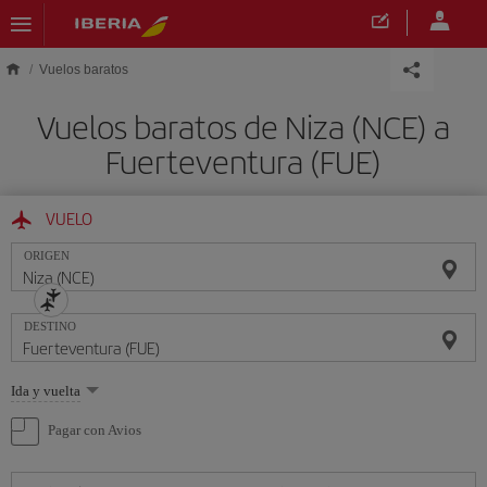
Saltar al contenido principal
Vuelos baratos
Vuelos baratos de Niza (NCE) a
Fuerteventura (FUE)
VUELO
ORIGEN
DESTINO
Seleccione
Ida y vuelta
una
opción
Pagar con Avios