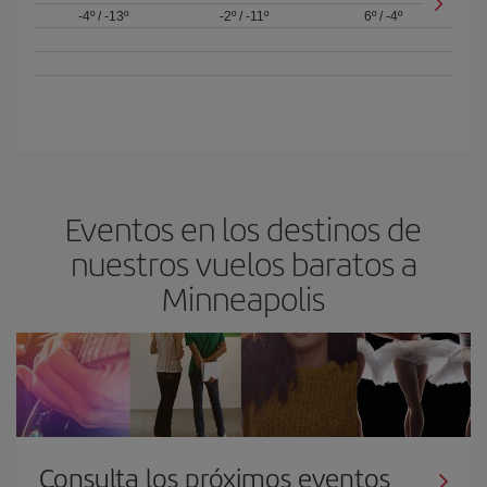
-4º
/
-13º
-2º
/
-11º
6º
/
-4º
Eventos en los destinos de
nuestros vuelos baratos a
Minneapolis
Consulta los próximos eventos