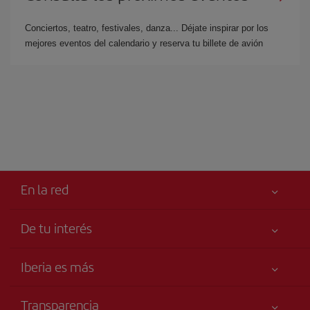
Conciertos, teatro, festivales, danza... Déjate inspirar por los
mejores eventos del calendario y reserva tu billete de avión
En la red
De tu interés
Tu seguridad es lo primero
Iberia es más
Accesibilidad
Noticias y Novedades
Compromiso de servicio
Transparencia