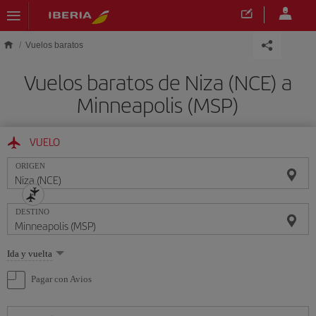
Saltar al contenido principal
Vuelos baratos
Vuelos baratos de Niza (NCE) a
Minneapolis (MSP)
VUELO
ORIGEN
DESTINO
Seleccione
Ida y vuelta
una
opción
Pagar con Avios